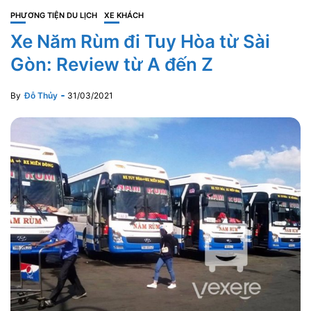
PHƯƠNG TIỆN DU LỊCH
XE KHÁCH
Xe Năm Rùm đi Tuy Hòa từ Sài
Gòn: Review từ A đến Z
By
Đỗ Thủy
31/03/2021