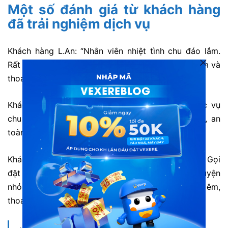
Một số đánh giá từ khách hàng
đã trải nghiệm dịch vụ
Khách hàng L.An: “
Nhân viên nhiệt tình chu đáo lắm.
Rất tiện lợi khi đặt vé trên web VeXeRe. Xe chạy êm và
thoáng mát sạch sẽ, nhân viên phòng vé lịch sự”
Khách hàng T.Ngân: “Xe sạch sẽ, nhân viên phục vụ
chu đáo, niềm nở. chạy tuyến cố định đúng giờ, an
toàn, xe mới chạy rất êm.”
Khách hàng Quang: “Nhân viên phòng vé nhiệt tình. Gọi
đặt vé trước nhân viên tổng đài VeXeRe nói chuyện
nhỏ nhẹ, tư vấn đầy đủ thông tin lắm. Xe chạy êm,
thoải mái, vừa đẹp vừa mới, sẽ ủng hộ lâu dài.”