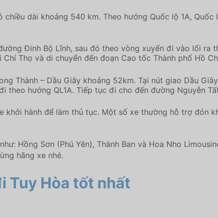
ó chiều dài khoảng 540 km. Theo hướng Quốc lộ 1A, Quốc l
ường Đinh Bộ Lĩnh, sau đó theo vòng xuyến đi vào lối ra t
Mai Chí Thọ và di chuyển đến đoạn Cao tốc Thành phố Hồ Ch
Long Thành – Dầu Giây khoảng 52km. Tại nút giao Dầu Giây,
đi theo hướng QL1A. Tiếp tục đi cho đến đường Nguyễn Tấ
e khởi hành để làm thủ tục. Một số xe thường hỗ trợ đón kh
n như: Hồng Sơn (Phú Yên), Thành Ban và Hoa Nho Limousin
từng hãng xe nhé.
i Tuy Hòa tốt nhất