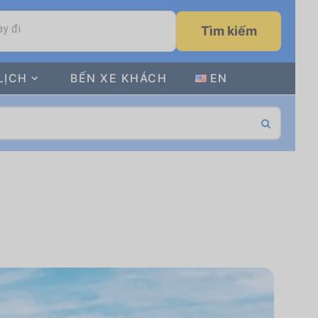
y đi
Tìm kiếm
LỊCH
BẾN XE KHÁCH
EN