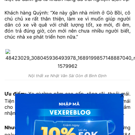
Khách hàng Quỳnh: “Xe này gần nhà mình ở Gò Bồi, cô
chú chủ xe rất thân thiện, làm xe vì muốn giúp người
dân có xe về quê với chất lượng tốt, xe mới, đi êm,
đón trả đúng giờ, còn mới nên chưa nhiều người biết,
chúc nhà xe phát triển hơn nữa.”
Nội thất xe Nhật Vân Sài Gòn đi Bình Định
Ưu điểm:
Xe giường nằm cao cấp, rộng rãi, thoải mái.
Tiện ích đầy đủ, hiện đại mang lại trải nghiệm thoải mái
cho khách hàng. Nhân viên luôn quan tâm tới cảm
nhận của hành khách. Tài xế lái xe cẩn thận, an toàn.
Nhược điểm:
Số lượng vé thường hết sớm vào những
ngày cao điểm. Bạn nên liên hệ tổng đài 1900888684