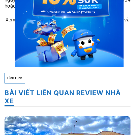
hoặc đặt vé trực tuyến trước để tránh hết vé.
Xem thêm thông tin các hãng xe cùng tuyến đường và
đặt vé với giá thấp nhất tại
VeXeRe.com
:
Xe từ Sài Gòn đi Bình Định
Xe từ Bình Định đi Sài Gòn
Bình Định
BÀI VIẾT LIÊN QUAN REVIEW NHÀ
XE