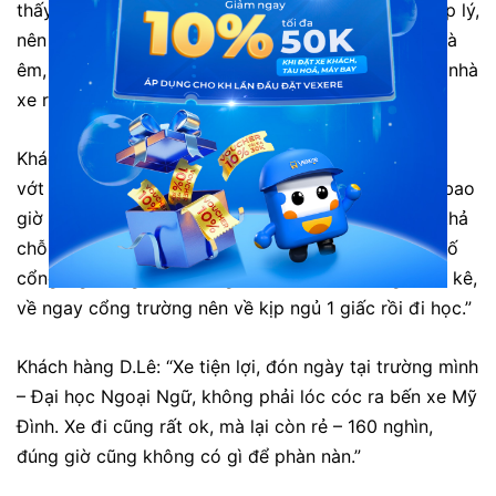
thấy xe Phúc AN, thấy xe cũng khá ok và giá cả hợp lý,
nên đi luôn. Trong quá trình đi xe chạy khá nhanh và
êm, nhân viên có thái độ khá nhiệt tình. Đây là một nhà
xe rất tốt cho các bạn tham khảo!”
Khách hàng N.Ngố: “Đi chơi Sapa về có xe Phúc An
vớt và thả ngay cổng trường, xúc động quá. Chưa bao
giờ có xe giường nằm thả tui ngay cổng nha, toàn thả
chỗ xe bus mà phải băng qua con đường đầy bão tố
cổng Ngoại ngữ. Thêm ngàn tim vì chất lượng rất ô kê,
về ngay cổng trường nên về kịp ngủ 1 giấc rồi đi học.”
Khách hàng D.Lê: “Xe tiện lợi, đón ngày tại trường mình
– Đại học Ngoại Ngữ, không phải lóc cóc ra bến xe Mỹ
Đình. Xe đi cũng rất ok, mà lại còn rẻ – 160 nghìn,
đúng giờ cũng không có gì để phàn nàn.”