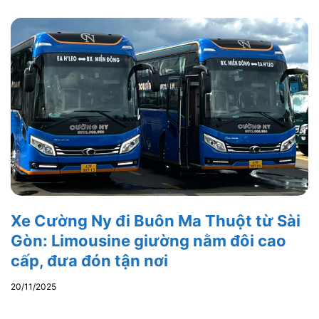
Xe Cường Ny đi Buôn Ma Thuột từ Sài
Gòn: Limousine giường nằm đôi cao
cấp, đưa đón tận nơi
20/11/2025