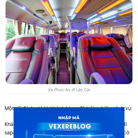
Xe Phúc An đi Lào Cai
Một số đánh giá từ khách hàng đã trải nghiệm dịch vụ:
Khách hàng
H.Đạt
: “
Hôm trước mình có hành trình đi
sapa, xuất phát từ Nam Đinh, khi ra bến xe thì tình cờ