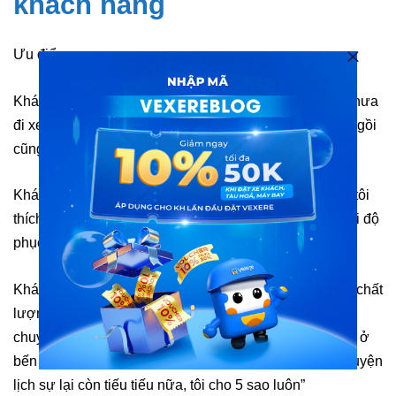
khách hàng
Ưu điểm
Khách hàng
Quỳnh
: “
Đi từ bé tới lớn trước giờ cũng chưa
đi xe nào khác , chất lượng tốt , giá thành hợp lí , ghế ngồi
cũng tốt , nói chung tất cả đều tốt ……..
“
Khách hàng
Tâm
: “
Gia đình tôi đi xe Hà My 3 năm rồi .tôi
thích cách làm việc trình tự đàng hoàng của Hà My .thái độ
phục vụ cũng Ok
.”
Khách hàng
Trinh thanh khoa: “
Xe Hà My giường nằm chất
lượng, ân cần chu đáo, xe lớn chạy đúng giờ, xe trung
chuyển vui vẻ lịch sự …cái anh mập mập trung chuyển ở
bến xe Sài Gòn vui tính lịch sự…tôi thk nó nhất, nói chuyện
lịch sự lại còn tiếu tiếu nữa, tôi cho 5 sao luôn”