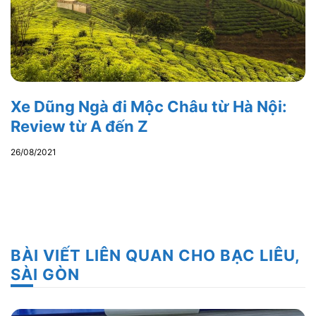
Xe Dũng Ngà đi Mộc Châu từ Hà Nội:
Review từ A đến Z
26/08/2021
BÀI VIẾT LIÊN QUAN CHO BẠC LIÊU,
SÀI GÒN