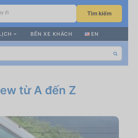
y đi
Tìm kiếm
LỊCH
BẾN XE KHÁCH
EN
iew từ A đến Z