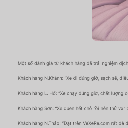
Một số đánh giá từ khách hàng đã trải nghiệm dịch
Khách hàng N.Khánh: “Xe đi đúng giờ, sạch sẽ, điề
Khách hàng L. Hổ: “Xe chạy đúng giờ, chất lượng o
Khách hàng Sơn: “Xe quen hết chỗ rồi nên thử vxr đ
Khách hàng N.Thảo: “Đặt trên VeXeRe.com rất dễ d