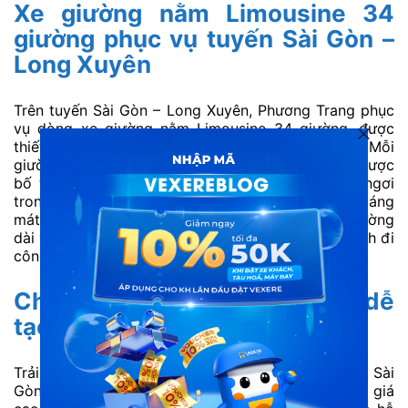
Xe giường nằm Limousine 34
giường phục vụ tuyến Sài Gòn –
Long Xuyên
Trên tuyến Sài Gòn – Long Xuyên, Phương Trang phục
vụ dòng xe giường nằm Limousine 34 giường, được
thiết kế phù hợp cho hành trình liên tỉnh miền Tây. Mỗi
giường nằm có kích thước rộng rãi, đệm êm và được
bố trí khoa học, giúp hành khách dễ dàng nghỉ ngơi
trong suốt chuyến đi. Không gian xe sạch sẽ, thoáng
mát, hạn chế rung lắc khi di chuyển trên quãng đường
dài vừa phải. Đây là lựa chọn phù hợp cho cả khách đi
công việc, sinh viên và người dân về quê An Giang.
Chất lượng dịch vụ ổn định, dễ
tạo thiện cảm
Trải nghiệm dịch vụ của Phương Trang trên tuyến Sài
Gòn – Long Xuyên được nhiều hành khách đánh giá