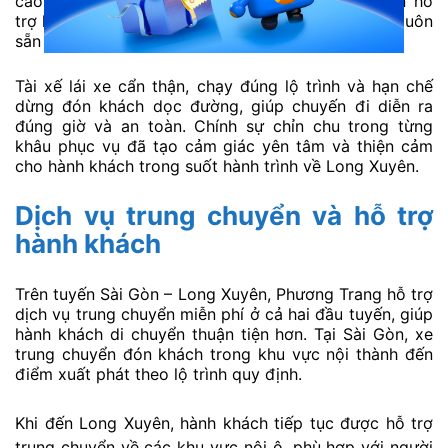
cao nhờ sự ổn định và chuyên nghiệp. Nhân viên hỗ
trợ hướng dẫn lên xe, sắp xếp chỗ nằm rõ ràng và luôn
sẵn sàng giải đáp khi hành khách cần hỗ trợ.
Tài xế lái xe cẩn thận, chạy đúng lộ trình và hạn chế
dừng đón khách dọc đường, giúp chuyến đi diễn ra
đúng giờ và an toàn. Chính sự chỉn chu trong từng
khâu phục vụ đã tạo cảm giác yên tâm và thiện cảm
cho hành khách trong suốt hành trình về Long Xuyên.
Dịch vụ trung chuyển và hỗ trợ
hành khách
Trên tuyến Sài Gòn – Long Xuyên, Phương Trang hỗ trợ
dịch vụ trung chuyển miễn phí ở cả hai đầu tuyến, giúp
hành khách di chuyển thuận tiện hơn. Tại Sài Gòn, xe
trung chuyển đón khách trong khu vực nội thành đến
điểm xuất phát theo lộ trình quy định.
Khi đến
Long Xuyên
, hành khách tiếp tục được hỗ trợ
trung chuyển về các khu vực nội ô, phù hợp với người