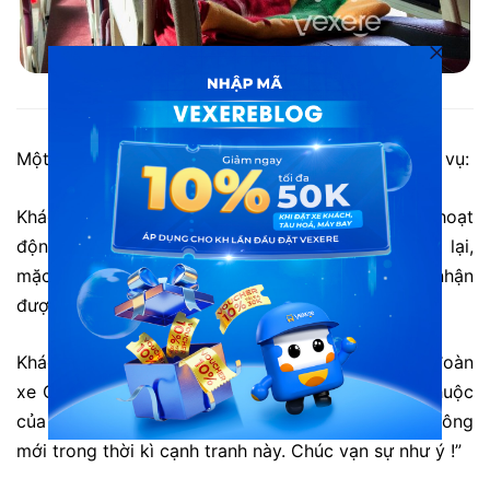
Xe Quốc Đạt Dak Nông đi Quảng Ngãi
Một số đánh giá từ khách hàng đã trải nghiệm dịch vụ:
Khách hàng L. Đức: “Từ khi xe Quốc Đạt đi vào hoạt
động rất thuận tiện cho người dân trong việc đi lại,
mặc dù các dịch vụ chưa tốt nhất nhưng chấp nhận
được. Luôn ủng hộ Quốc Đạt từ trước đến nay.”
Khách hàng T. Nguyên: “Gia đình đồng hành cùng đoàn
xe Quốc Đạt từ trước đến nay. Khách hàng quen thuộc
của Quốc Đạt. Mong đoàn xe gặt hái nhiều thành công
mới trong thời kì cạnh tranh này. Chúc vạn sự như ý !”