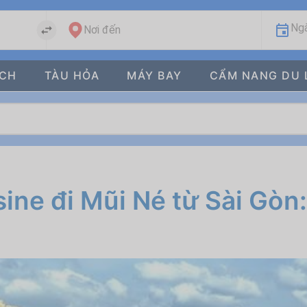
Ngà
Nơi đến
ÁCH
TÀU HỎA
MÁY BAY
CẨM NANG DU 
ne đi Mũi Né từ Sài Gòn: