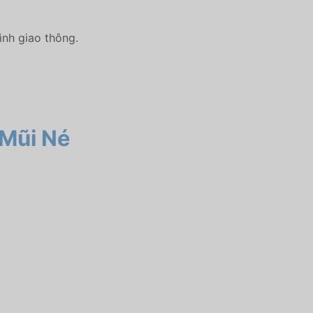
ình giao thông.
 Mũi Né