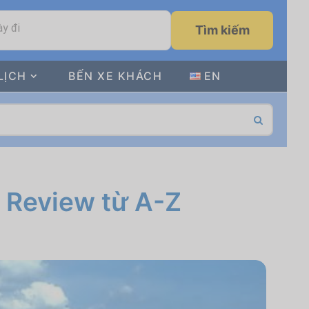
y đi
Tìm kiếm
LỊCH
BẾN XE KHÁCH
EN
 Review từ A-Z