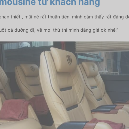
imousine
từ khách hàng
an thiết , mũi né rất thuận tiện, mình cảm thấy rất đáng để
uốt cả đường đi, về mọi thứ thì mình đáng giá ok nhé.”