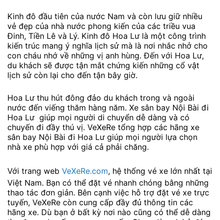
Kinh đô đầu tiên của nước Nam và còn lưu giữ nhiều
vẻ đẹp của nhà nước phong kiến của các triều vua
Đinh, Tiền Lê và Lý. Kinh đô Hoa Lư là một công trình
kiến trúc mang ý nghĩa lịch sử mà là nơi nhắc nhở cho
con cháu nhớ về những vị anh hùng. Đến với Hoa Lư,
du khách sẽ được tận mắt chứng kiến những cổ vật
lịch sử còn lại cho đến tận bây giờ.
Hoa Lư thu hút đông đảo du khách trong và ngoài
nước đến viếng thăm hàng năm. Xe sân bay Nội Bài đi
Hoa Lư giúp mọi người di chuyển dễ dàng và có
chuyến đi đầy thú vị. VeXeRe tổng hợp các hãng xe
sân bay Nội Bài đi Hoa Lư giúp mọi người lựa chọn
nhà xe phù hợp với giá cả phải chăng.
Với trang web
VeXeRe.com
, hệ thống vé xe lớn nhất tại
Việt Nam. Bạn có thể đặt vé nhanh chóng bằng những
thao tác đơn giản. Bên cạnh việc hỗ trợ đặt vé xe trực
tuyến, VeXeRe còn cung cấp đầy đủ thông tin các
hãng xe. Dù bạn ở bất kỳ nơi nào cũng có thể dễ dàng