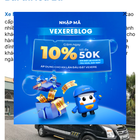
Xe Ninh Bình Excursion Transport
là xe limousine cao
cấp 9 chỗ. Loại xe đời mới, nội thất được trang bị
nhiều tiện nghi hiện đại, phục vụ các nhu cầu của hành
khách. Ninh Bình Excursion Transport sẽ mang đến cho
hành khách những trải nghiệm HOÀN TOÀN MỚI của
đỉnh cao về tiện ích. Hứa hẹn sẽ mang đến cho hành
khách những trải nghiệm chưa từng có trong lịch sử
ngành vận chuyển khách VIP tại Việt Nam.