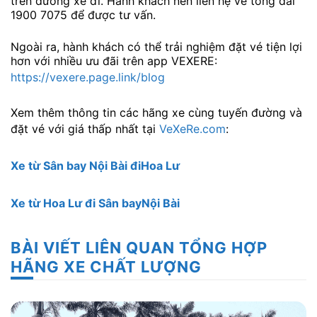
trên đường xe đi. Hành khách nên liên hệ về tổng đài
1900 7075 để được tư vấn.
Ngoài ra, hành khách có thể trải nghiệm đặt vé tiện lợi
hơn với nhiều ưu đãi trên app VEXERE:
https://vexere.page.link/blog
Xem thêm thông tin các hãng xe cùng tuyến đường và
đặt vé với giá thấp nhất tại
VeXeRe.com
:
Xe từ Sân bay Nội Bài điHoa Lư
Xe từ Hoa Lư đi Sân bayNội Bài
BÀI VIẾT LIÊN QUAN TỔNG HỢP
HÃNG XE CHẤT LƯỢNG