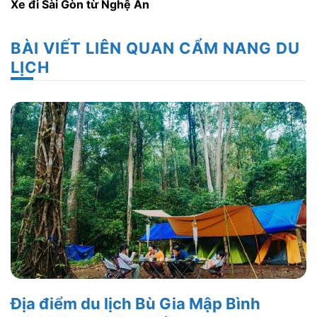
Xe đi Sài Gòn từ Nghệ An
BÀI VIẾT LIÊN QUAN CẨM NANG DU
LỊCH
Địa điểm du lịch Bù Gia Mập Bình