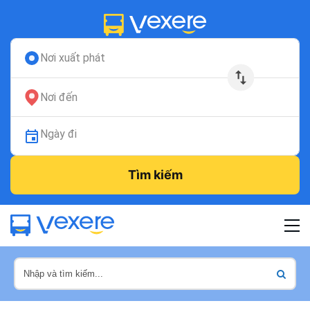
Nơi xuất phát
Nơi đến
Ngày đi
Tìm kiếm