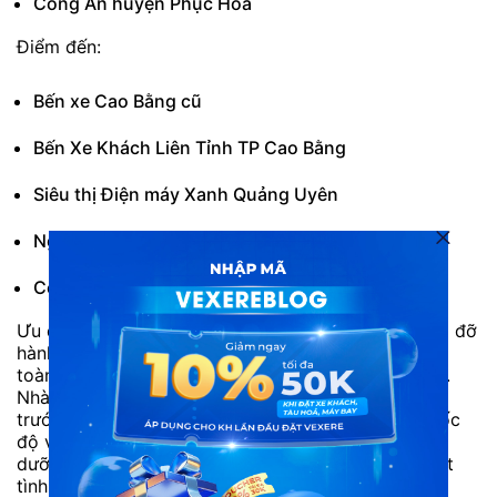
Công An huyện Phục Hoà
Điểm đến:
Bến xe Cao Bằng cũ
Bến Xe Khách Liên Tỉnh TP Cao Bằng
Siêu thị Điện máy Xanh Quảng Uyên
Ngân Hàng Agribank Trùng Khánh
Công An huyện Phục Hoà
Ưu điểm: Nhân viên phục vụ tận tình, sẵn sàng giúp đỡ
hành khách bất cứ lúc nào. Đội ngũ tài xế lái xe an
toàn, không bắt khách dọc đường, nhồi nhét khách.
Nhà xe chỉ có hỗ trợ đón khách đã liên hệ đặt vé
trước. Với các chuyến xe đi đêm, tài xế vẫn chạy tốc
độ vừa phải. Khách hàng có thể ngủ hoặc nghỉ ngơi
dưỡng sức trên suốt chặng đường đi. Giải đáp nhiệt
tình các thắc mắc của hành khách.