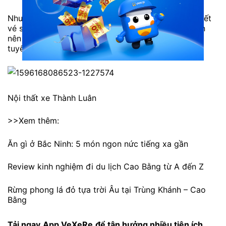
Nhược điểm: Số lượng khách đi đông nên thường hết
vé sớm vào các ngày cuối tuần hoặc cao điểm. Bạn
nên liên hệ tổng đài 1900888684 hoặc đặt vé trực
tuyến trước để tránh hết vé.
Nội thất xe Thành Luân
>>Xem thêm:
Ăn gì ở Bắc Ninh: 5 món ngon nức tiếng xa gần
Review kinh nghiệm đi du lịch Cao Bằng từ A đến Z
Rừng phong lá đỏ tựa trời Âu tại Trùng Khánh – Cao
Bằng
Tải ngay
App VeXeRe
để tận hưởng nhiều tiện ích