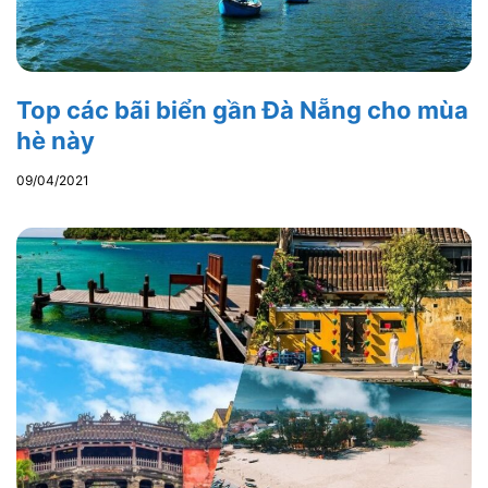
Top các bãi biển gần Đà Nẵng cho mùa
hè này
09/04/2021