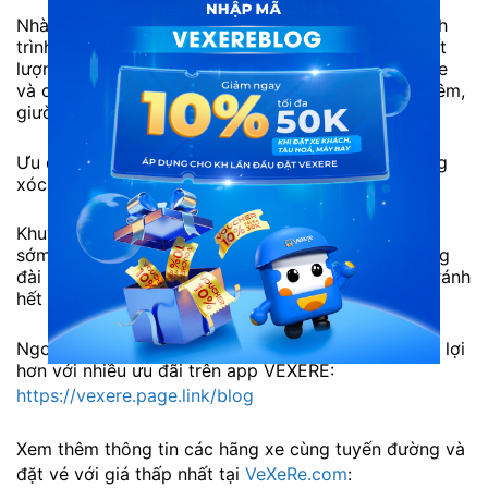
Nhà xe hỗ trợ nước uống, khăn lạnh trong suốt hành
trình nhà xe. Ngoài ra, hệ thống xe giường nằm chất
lượng cao cho bạn cảm giác thoải mái khi đi trên xe
và có thể nghỉ ngơi trên xe. Hệ thống xe mới, nệm êm,
giường nằm thoải mái với chỗ để chân dài.
Ưu điểm: xe mới, nệm êm, xe chạy đường dài không
xóc. Nhân viên và tài xế nhiệt tình.
Khuyết điểm: Nhược điểm: Số lượng vé thường hết
sớm vào những ngày cao điểm. Bạn nên liên hệ tổng
đài 1900888684 hoặc đặt vé trực tuyến trước để tránh
hết vé.
Ngoài ra, hành khách có thể trải nghiệm đặt vé tiện lợi
hơn với nhiều ưu đãi trên app VEXERE:
https://vexere.page.link/blog
Xem thêm thông tin các hãng xe cùng tuyến đường và
đặt vé với giá thấp nhất tại
VeXeRe.com
: