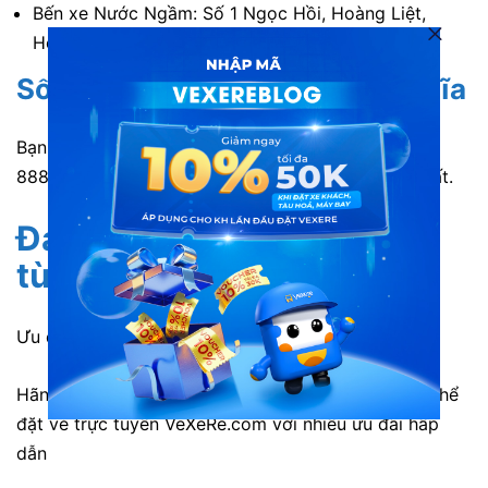
Bến xe Nước Ngầm: Số 1 Ngọc Hồi, Hoàng Liệt,
Hoàng Mai, Hà Nội.
Số điện thoại đặt vé xe Tín Nghĩa
Bạn có thể liên hệ tổng đài 1900 888684 – 1900
888843 để được nhân viên hỗ trợ đặt vé nhanh nhất.
Đánh giá nhà xe Tín Nghĩa
từ khách hàng
Ưu điểm:
Hãng xe Tín Nghĩa hỗ trợ dòng xe giường nằm có thể
đặt vé trực tuyến VeXeRe.com với nhiều ưu đãi hấp
dẫn