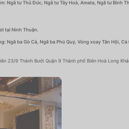
m: Ngã tư Thủ Đức, Ngã tư Tây Hoà, Amata, Ngã tư Bình T
i tại Ninh Thuận.
ng: Ngã ba Gò Cà, Ngã ba Phú Quý, Vòng xoay Tân Hội, C
ên 23/9 Thành Bưởi Quận 9 Thành phố Biên Hoà Long Khá