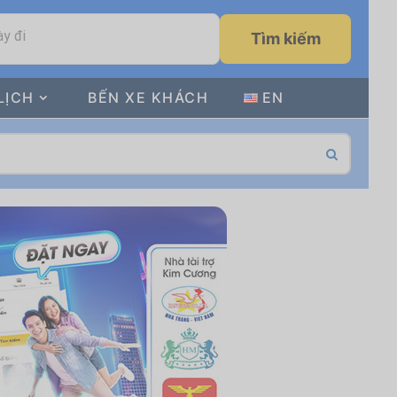
y đi
Tìm kiếm
LỊCH
BẾN XE KHÁCH
EN