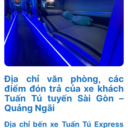
Địa chỉ văn phòng, các
điểm đón trả của xe khách
Tuấn Tú tuyến Sài Gòn –
Quảng Ngãi
Địa chỉ bến xe Tuấn Tú Express