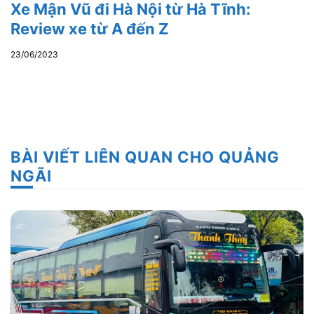
Xe Mận Vũ đi Hà Nội từ Hà Tĩnh:
Review xe từ A đến Z
23/06/2023
BÀI VIẾT LIÊN QUAN CHO QUẢNG
NGÃI