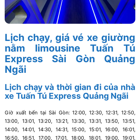
Lịch chạy, giá vé xe giường
nằm limousine Tuấn Tú
Express Sài Gòn Quảng
Ngãi
Lịch chạy và thời gian đi của nhà
xe Tuấn Tú Express Quảng Ngãi
Giờ xuất bến tại Sài Gòn:
12:00,
12:30,
12:31,
12:50,
13:00,
13:01,
13:20,
13:21,
13:30,
13:31,
13:50,
13:51,
14:00,
14:01,
14:30,
14:31,
15:00,
15:01,
16:00,
16:01,
16:50,
16:51,
17:00,
17:01,
18:00,
18:01,
19:00,
19:01,