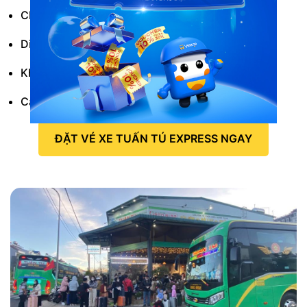
Chợ Cung.
Diên Trường.
Khu du lịch Sa Huỳnh.
Câ xăng Phổ Châu.
ĐẶT VÉ XE TUẤN TÚ EXPRESS NGAY