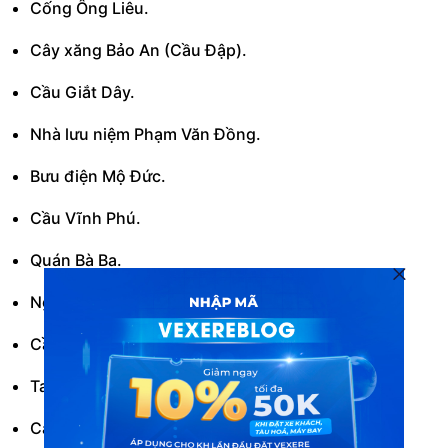
Cống Ông Liêu.
Cây xăng Bảo An (Cầu Đập).
Cầu Giắt Dây.
Nhà lưu niệm Phạm Văn Đồng.
Bưu điện Mộ Đức.
Cầu Vĩnh Phú.
Quán Bà Ba.
Ngã ba Quán Hồng.
Cầu Tú Sơn.
Tao Ngộ.
Cây xăng Bà Nương.