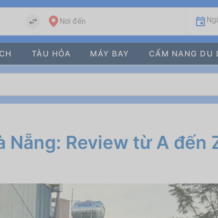
Ngà
Nơi đến
ÁCH
TÀU HỎA
MÁY BAY
CẨM NANG DU 
à Nẵng: Review từ A đến 