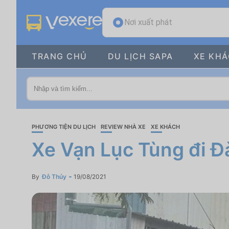
Nơi xuất phát
TRANG CHỦ
DU LỊCH SAPA
XE KH
PHƯƠNG TIỆN DU LỊCH
REVIEW NHÀ XE
XE KHÁCH
Xe Vạn Lục Tùng đi Đ
By
Đỗ Thủy
19/08/2021