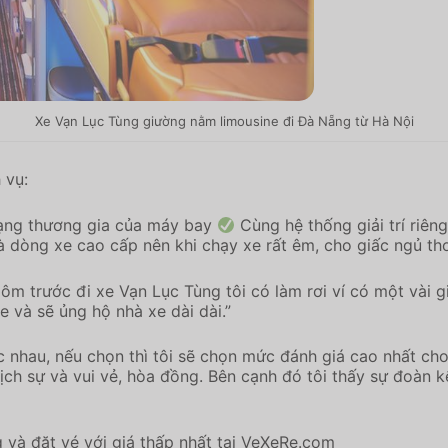
Xe Vạn Lục Tùng giường nằm limousine đi Đà Nẵng từ Hà Nội
 vụ:
ạng thương gia của máy bay
Cùng hệ thống giải trí riên
là dòng xe cao cấp nên khi chạy xe rất êm, cho giấc ngủ th
Hôm trước đi xe Vạn Lục Tùng tôi có làm rơi ví có một vài 
e và sẽ ủng hộ nhà xe dài dài.”
ác nhau, nếu chọn thì tôi sẽ chọn mức đánh giá cao nhất c
ịch sự và vui vẻ, hòa đồng. Bên cạnh đó tôi thấy sự đoàn k
và đặt vé với giá thấp nhất tại VeXeRe.com