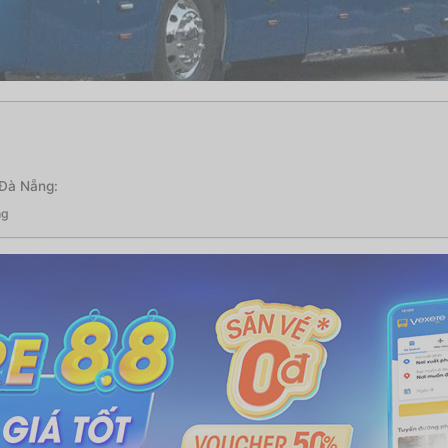
 Đà Nẵng:
ng