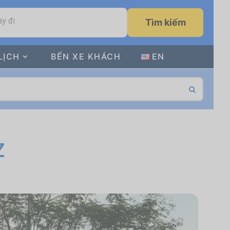
y đi
Tìm kiếm
LỊCH
BẾN XE KHÁCH
EN
Z