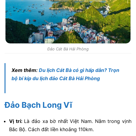
Đảo Cát Bà Hải Phòng
Xem thêm:
Du lịch Cát Bà có gì hấp dẫn? Trọn
bộ bí kíp du lịch đảo Cát Bà Hải Phòng
Đảo Bạch Long Vĩ
Vị trí:
Là đảo xa bờ nhất Việt Nam. Nằm trong vịnh
Bắc Bộ. Cách đất liền khoảng 110km.