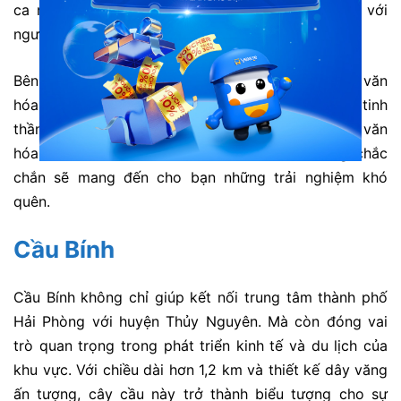
ca nhạc. Nhà hát luôn là điểm đến hấp dẫn đối với
người dân địa phương và du khách.
Bên cạnh đó, đây còn là nơi tổ chức nhiều sự kiện văn
hóa lớn. Góp phần làm phong phú thêm đời sống tinh
thần của người dân Hải Phòng. Với những giá trị văn
hóa và lịch sử đặc biệt, nhà hát lớn Hải Phòng chắc
chắn sẽ mang đến cho bạn những trải nghiệm khó
quên.
Cầu Bính
Cầu Bính không chỉ giúp kết nối trung tâm thành phố
Hải Phòng với huyện Thủy Nguyên. Mà còn đóng vai
trò quan trọng trong phát triển kinh tế và du lịch của
khu vực. Với chiều dài hơn 1,2 km và thiết kế dây văng
ấn tượng, cây cầu này trở thành biểu tượng cho sự