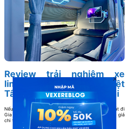
Review trải nghiệm xe
limousine giường nằm Việt
Tân Phát đi Sài Gòn Gia Lai
Nếu bạn đang phân vân không biết xe Việt Tân Phát đi
Gia Lai có tốt không, hãy cùng xem những đánh giá
chi tiết về dòng xe limousine cao cấp của hãng.