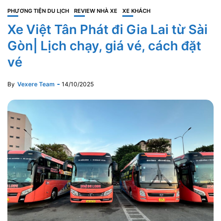
PHƯƠNG TIỆN DU LỊCH
REVIEW NHÀ XE
XE KHÁCH
Xe Việt Tân Phát đi Gia Lai từ Sài
Gòn| Lịch chạy, giá vé, cách đặt
vé
By
Vexere Team
14/10/2025