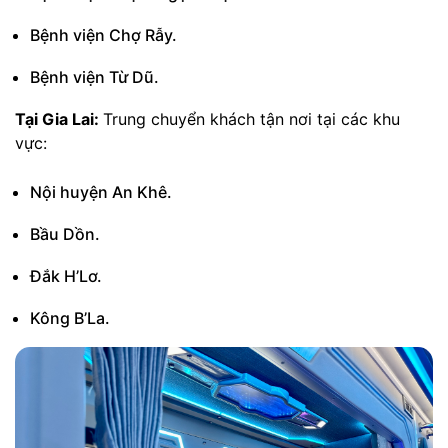
Bệnh viện Chợ Rẫy.
Bệnh viện Từ Dũ.
Tại Gia Lai:
Trung chuyển khách tận nơi tại các khu
vực:
Nội huyện An Khê.
Bầu Dồn.
Đắk H’Lơ.
Kông B’La.