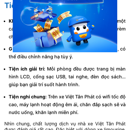
Tiện nghi và chất lượng xe
Không gian riêng tư:
Mỗi hành khách sẽ có một
cabin riêng biệt như một căn phòng di động, có rèm
che kín đáo.
Giường nằm êm ái:
Giường được bọc da cao cấp, có
thể điều chỉnh nâng hạ tùy ý.
Tiện ích giải trí:
Mỗi phòng đều được trang bị màn
hình LCD, cổng sạc USB, tai nghe, đèn đọc sách…
giúp bạn giải trí suốt hành trình.
Tiện nghi chung:
Trên xe Việt Tân Phát có wifi tốc độ
cao, máy lạnh hoạt động êm ái, chăn đắp sạch sẽ và
nước uống, khăn lạnh miễn phí.
Nhìn chung, chất lượng dịch vụ nhà xe Việt Tân Phát
được đánh giá rất cao. Đặc biệt với dòng xe limousine.