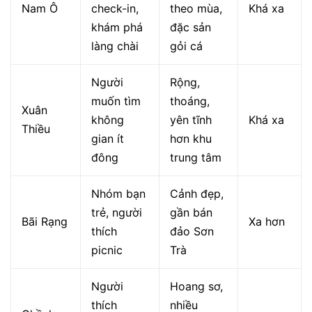
Nam Ô
check-in,
theo mùa,
Khá xa
khám phá
đặc sản
làng chài
gỏi cá
Người
Rộng,
muốn tìm
thoáng,
Xuân
không
yên tĩnh
Khá xa
Thiều
gian ít
hơn khu
đông
trung tâm
Nhóm bạn
Cảnh đẹp,
trẻ, người
gần bán
Bãi Rạng
Xa hơn
thích
đảo Sơn
picnic
Trà
Người
Hoang sơ,
thích
nhiều