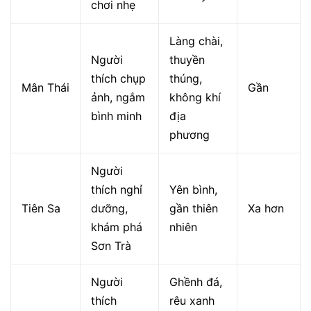
chơi nhẹ
Làng chài,
Người
thuyền
thích chụp
thúng,
Mân Thái
Gần
ảnh, ngắm
không khí
bình minh
địa
phương
Người
thích nghỉ
Yên bình,
Tiên Sa
dưỡng,
gần thiên
Xa hơn
khám phá
nhiên
Sơn Trà
Người
Ghềnh đá,
thích
rêu xanh