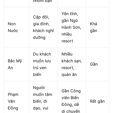
nhóm bạn
Yên tĩnh,
Cặp đôi,
gần Ngũ
Non
gia đình,
Khá
Hành Sơn,
Nước
khách nghỉ
gần
nhiều
dưỡng
resort
Du khách
Nhiều
Bắc Mỹ
muốn lưu
khách sạn,
Gần
An
trú ven
resort,
biển
quán ăn
Người
Gần Công
Phạm
muốn tắm
viên Biển
Văn
biển, đi
Rất gần
Đông, dễ
Đồng
dạo, vui
di chuyển