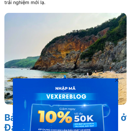
trải nghiệm mới lạ.
Bảng so sánh các bãi biển ở
Đà Nẵng