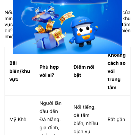
Nếu chưa biết nên chọn bãi biển nào cho lịch trình của
mình, bạn có thể tham khảo bảng dưới đây. Mỗi khu
vực sẽ phù hợp với một nhu cầu khác nhau, từ tắm
biển, nghỉ dưỡng đến check-in hoặc khám phá thiên
nhiên.
Khoảng
Bãi
cách so
Phù hợp
Điểm nổi
biển/khu
với
với ai?
bật
vực
trung
tâm
Người lần
Nổi tiếng,
đầu đến
dễ tắm
Mỹ Khê
Đà Nẵng,
Rất gần
biển, nhiều
gia đình,
dịch vụ