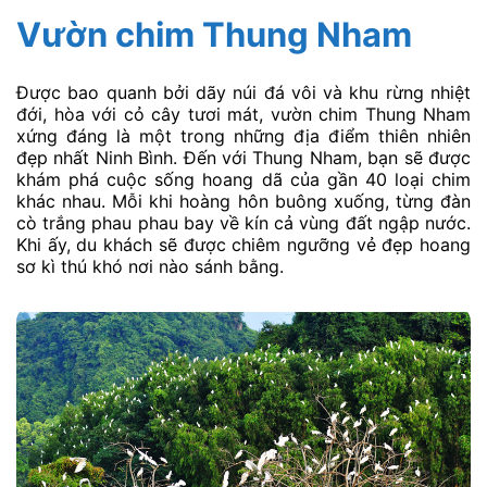
Vườn chim Thung Nham
Được bao quanh bởi dãy núi đá vôi và khu rừng nhiệt
đới, hòa với cỏ cây tươi mát, vườn chim Thung Nham
xứng đáng là một trong những địa điểm thiên nhiên
đẹp nhất Ninh Bình. Đến với Thung Nham, bạn sẽ được
khám phá cuộc sống hoang dã của gần 40 loại chim
khác nhau. Mỗi khi hoàng hôn buông xuống, từng đàn
cò trắng phau phau bay về kín cả vùng đất ngập nước.
Khi ấy, du khách sẽ được chiêm ngưỡng vẻ đẹp hoang
sơ kì thú khó nơi nào sánh bằng.