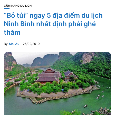
CẨM NANG DU LỊCH
“Bỏ túi” ngay 5 địa điểm du lịch
Ninh Bình nhất định phải ghé
thăm
By
Mai Au
26/02/2019