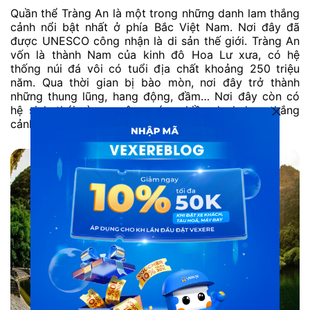
Quần thể Tràng An là một trong những danh lam thắng
cảnh nổi bật nhất ở phía Bắc Việt Nam. Nơi đây đã
được UNESCO công nhận là di sản thế giới. Tràng An
vốn là thành Nam của kinh đô Hoa Lư xưa, có hệ
thống núi đá vôi có tuổi địa chất khoảng 250 triệu
năm. Qua thời gian bị bào mòn, nơi đây trở thành
những thung lũng, hang động, đầm… Nơi đây còn có
hệ sinh thái rừng ngập nước, nhiều danh lam thắng
cảnh gắn với những câu chuyện lịch sử xa xưa.