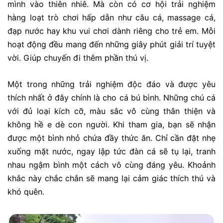
mình vào thiên nhiê. Mà còn có cơ hội trải nghiệm
hàng loạt trò chơi hấp dẫn như câu cá, massage cá,
đạp nước hay khu vui chơi dành riêng cho trẻ em. Mỗi
hoạt động đều mang đến những giây phút giải trí tuyệt
vời. Giúp chuyến đi thêm phần thú vị.
Một trong những trải nghiệm độc đáo và được yêu
thích nhất ở đây chính là cho cá bú bình. Những chú cá
với đủ loại kích cỡ, màu sắc vô cùng thân thiện và
không hề e dè con người. Khi tham gia, bạn sẽ nhận
được một bình nhỏ chứa đầy thức ăn. Chỉ cần đặt nhẹ
xuống mặt nước, ngay lập tức đàn cá sẽ tụ lại, tranh
nhau ngậm bình một cách vô cùng đáng yêu.
Khoảnh
khắc này chắc chắn sẽ mang lại cảm giác thích thú và
khó quên.