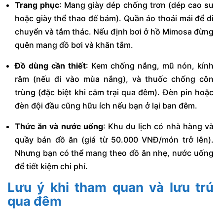
Trang phục
: Mang giày dép chống trơn (dép cao su
hoặc giày thể thao đế bám). Quần áo thoải mái để di
chuyển và tắm thác. Nếu định bơi ở hồ Mimosa đừng
quên mang đồ bơi và khăn tắm.
Đồ dùng cần thiết
: Kem chống nắng, mũ nón, kính
râm (nếu đi vào mùa nắng), và thuốc chống côn
trùng (đặc biệt khi cắm trại qua đêm). Đèn pin hoặc
đèn đội đầu cũng hữu ích nếu bạn ở lại ban đêm.
Thức ăn và nước uống
: Khu du lịch có nhà hàng và
quầy bán đồ ăn (giá từ 50.000 VNĐ/món trở lên).
Nhưng bạn có thể mang theo đồ ăn nhẹ, nước uống
để tiết kiệm chi phí.
Lưu ý khi tham quan và lưu trú
qua đêm