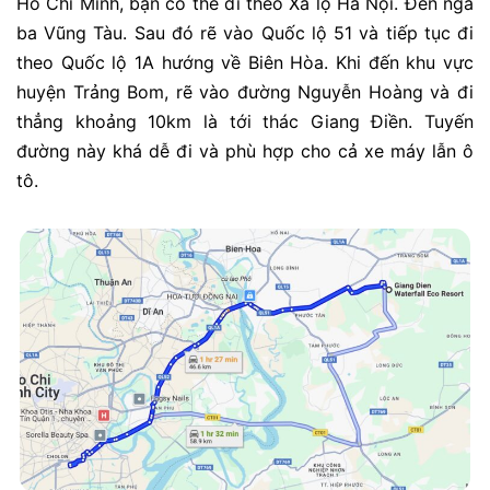
Hồ Chí Minh, bạn có thể đi theo Xa lộ Hà Nội. Đến ngã
ba Vũng Tàu. Sau đó rẽ vào Quốc lộ 51 và tiếp tục đi
theo Quốc lộ 1A hướng về Biên Hòa.
Khi đến khu vực
huyện Trảng Bom, rẽ vào đường Nguyễn Hoàng và đi
thẳng khoảng 10km là tới thác Giang Điền. Tuyến
đường này khá dễ đi và phù hợp cho cả xe máy lẫn ô
tô.