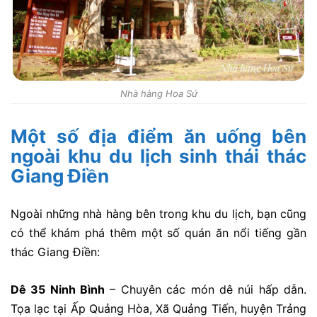
Nhà hàng Hoa Sứ
Một số địa điểm ăn uống bên
ngoài khu du lịch sinh thái thác
Giang Điền
Ngoài những nhà hàng bên trong khu du lịch, bạn cũng
có thể khám phá thêm một số quán ăn nổi tiếng gần
thác Giang Điền:
Dê 35 Ninh Bình
– Chuyên các món dê núi hấp dẫn.
Tọa lạc tại Ấp Quảng Hòa, Xã Quảng Tiến, huyện Trảng