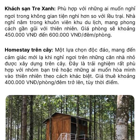
Khách sạn Tre Xanh:
Phù hợp với những ai muốn nghỉ
ngơi trong không gian tiện nghi hơn so với lều trại. Nhà
nghỉ nằm trong khuôn viên khu du lịch, mang phong
cách gần gũi với thiên nhiên. Giá phòng sẽ khoảng
450.000 VNĐ đến 600.000 VNĐ/đêm/phòng.
Homestay trên cây:
Một lựa chọn độc đáo, mang đến
cảm giác mới lạ khi nghỉ ngơi trên những căn nhà nhỏ
được xây dựng trên cây. Đây là trải nghiệm rất phù
hợp với nhóm bạn trẻ hoặc những ai muốn hòa mình
vào thiên nhiên theo cách khác biệt. Giá thuê khoảng
400.000 VNĐ/phòng/đêm trở lên, tùy thời điểm.