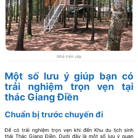
Nhà trên cây
Một số lưu ý giúp bạn có
trải nghiệm trọn vẹn tại
thác Giang Điền
Chuẩn bị trước chuyến đi
Để có trải nghiệm trọn vẹn khi đến Khu du lịch sinh
thái Thác Giang Điền. Dưới đây là một số lưu ý quan