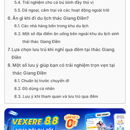
Trải nghiệm cho cá bú bình đầy thú vị
Dã ngoại, cắm trại và các hoạt động ngoài trời
Ăn gì khi đi du lịch thác Giang Điền?
Các nhà hàng bên trong khu du lịch
Một số địa điểm ăn uống bên ngoài khu du lịch sinh
thái thác Giang Điền
Lựa chọn lưu trú khi nghỉ qua đêm tại thác Giang
Điền
Một số lưu ý giúp bạn có trải nghiệm trọn vẹn tại
thác Giang Điền
Chuẩn bị trước chuyến đi
Đồ dùng cá nhân
Lưu ý khi tham quan và lưu trú qua đêm