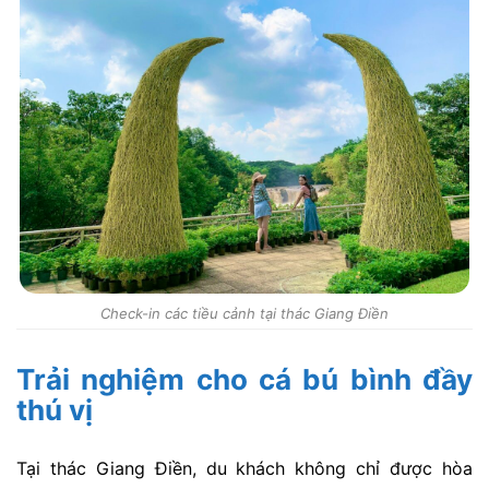
Check-in các tiều cảnh tại thác Giang Điền
Trải nghiệm cho cá bú bình đầy
thú vị
Tại thác Giang Điền, du khách không chỉ được hòa