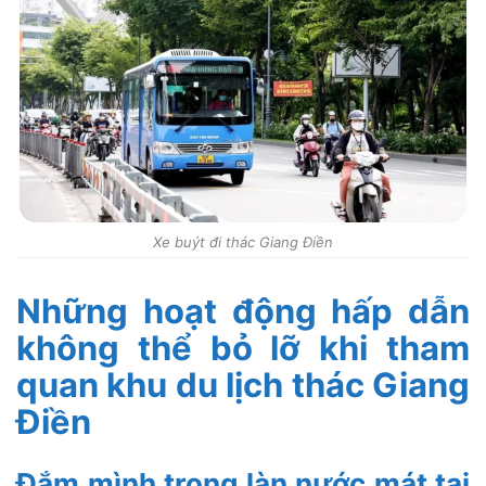
Xe buýt đi thác Giang Điền
Những hoạt động hấp dẫn
không thể bỏ lỡ khi tham
quan khu du lịch thác Giang
Điền
Đắm mình trong làn nước mát tại