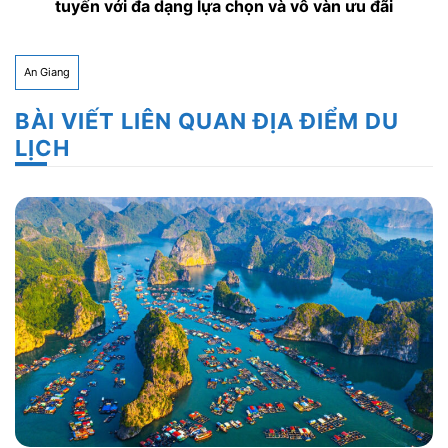
tuyến với đa dạng lựa chọn và vô vàn ưu đãi
An Giang
BÀI VIẾT LIÊN QUAN ĐỊA ĐIỂM DU
LỊCH