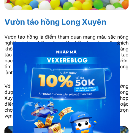
Vườn táo hồng Long Xuyên
Vườn táo hồng là điểm tham quan mang màu sắc nông
nghiệp trải nghiệm, thu hút nhiều bạn trẻ yêu thích
không gian xanh và chụp ảnh miệt vườn. Những hàng
táo được trồng thẳng tắp, trái chín hồng đẹp mắt, tạo
background rất “ăn hình”. Du khách có thể dạo vườn,
tìm hiểu cách trồng táo và tận hưởng không khí trong
lành, yên bình đặc trưng của vùng ven Long Xuyên.
Với hình thức tham quan nhẹ nhàng, nơi đây thường
được nhắc đến khi khám phá vườn táo hồng Long
Xuyên theo kiểu du lịch tự túc. Bạn có thể kết hợp
điểm đến này cùng các khu vực sinh thái, cà phê hoặc
chợ địa phương để chuyến đi thêm đa dạng và trọn
vẹn.