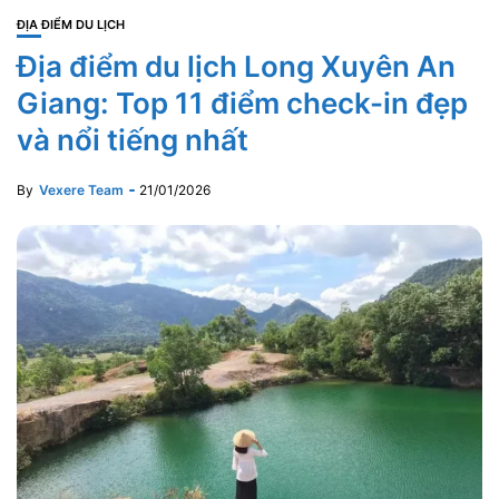
ĐỊA ĐIỂM DU LỊCH
Địa điểm du lịch Long Xuyên An
Giang: Top 11 điểm check-in đẹp
và nổi tiếng nhất
By
Vexere Team
21/01/2026