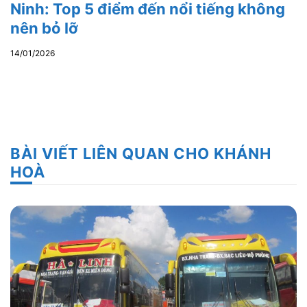
Ninh: Top 5 điểm đến nổi tiếng không
nên bỏ lỡ
14/01/2026
BÀI VIẾT LIÊN QUAN CHO KHÁNH
HOÀ