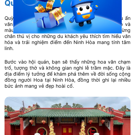
Quỳnh Phủ Hội Quán
Quỳnh Phủ Hội Quán là công trình mang đậm dấu ấn
văn hóa Hoa – Việt, nổi bật với kiến trúc tinh xảo và
màu sắc truyền thống đặc trưng. Nơi đây là điểm dừng
chân thú vị cho những du khách yêu thích tìm hiểu văn
hóa và trải nghiệm điểm đến Ninh Hòa mang tính tâm
linh.
Bước vào hội quán, bạn sẽ thấy những hoa văn chạm
trổ, tượng thờ và không gian nghi lễ trầm mặc. Đây là
địa điểm lý tưởng để khám phá thêm về đời sống cộng
đồng người Hoa tại Ninh Hòa, đồng thời ghi lại nhiều
bức ảnh mang vẻ đẹp hoài cổ.