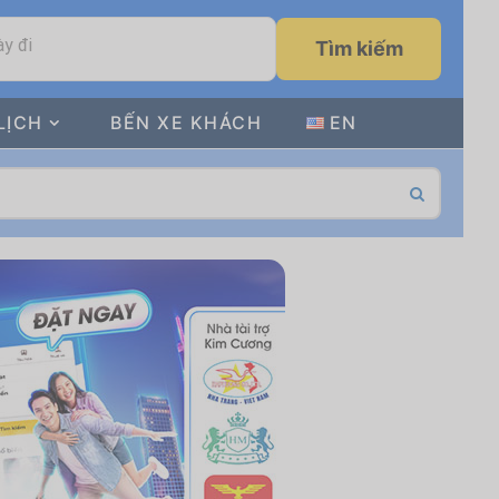
y đi
Tìm kiếm
LỊCH
BẾN XE KHÁCH
EN