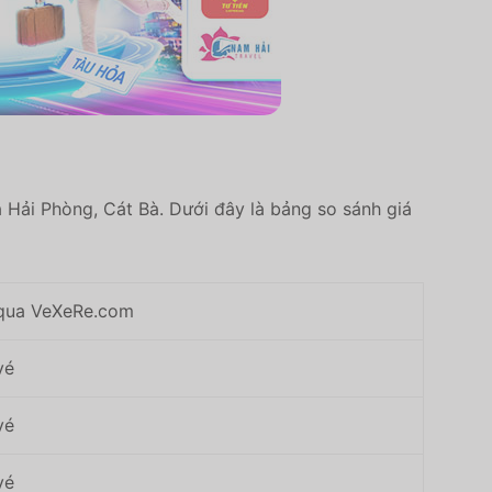
 Hải Phòng, Cát Bà. Dưới đây là bảng so sánh giá
 qua VeXeRe.com
vé
vé
vé