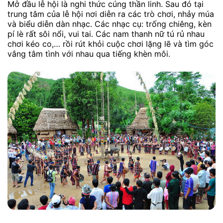
Mở đầu lễ hội là nghi thức cúng thần linh. Sau đó tại
trung tâm của lễ hội nơi diễn ra các trò chơi, nhảy múa
và biểu diễn dàn nhạc. Các nhạc cụ: trống chiêng, kèn
pí lè rất sôi nổi, vui tai. Các nam thanh nữ tú rủ nhau
chơi kéo co,… rồi rút khỏi cuộc chơi lặng lẽ và tìm góc
vắng tâm tình với nhau qua tiếng khèn môi.