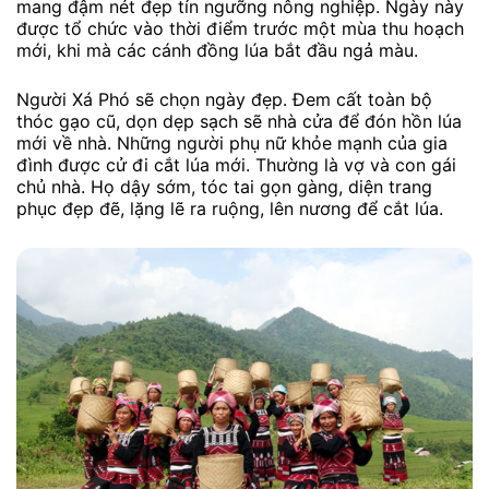
mang đậm nét đẹp tín ngưỡng nông nghiệp. Ngày này
được tổ chức vào thời điểm trước một mùa thu hoạch
mới, khi mà các cánh đồng lúa bắt đầu ngả màu.
Người Xá Phó sẽ chọn ngày đẹp. Đem cất toàn bộ
thóc gạo cũ, dọn dẹp sạch sẽ nhà cửa để đón hồn lúa
mới về nhà. Những người phụ nữ khỏe mạnh của gia
đình được cử đi cắt lúa mới. Thường là vợ và con gái
chủ nhà. Họ dậy sớm, tóc tai gọn gàng, diện trang
phục đẹp đẽ, lặng lẽ ra ruộng, lên nương để cắt lúa.