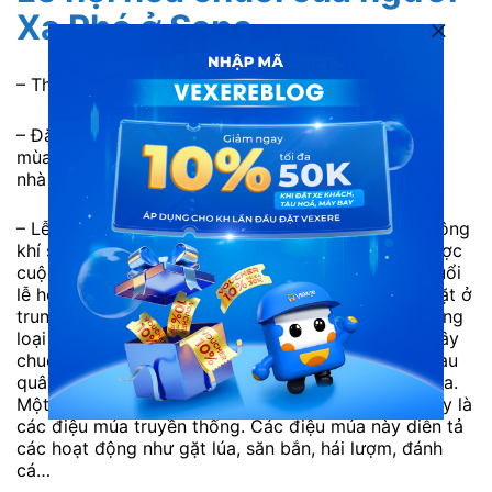
Xa Phó ở Sapa
– Thời gian: Tổ chức vào ngày 9.9 hằng năm
– Đặc điểm: Là lễ hội của người Xa Phó. Nhằm cầu
mùa màng tốt tươi, gia súc, gia cầm phát triển, nhà
nhà ấm no, hạnh phúc.
– Lễ hội độc đáo này, được diễn ra trong không không
khí sôi nổi. Tăng gia sản xuất và mong muốn có được
cuộc sống yên bình. Trong suốt thời gian diễn ra buổi
lễ họ dựng một cây chuối rừng có cả hoa và quả đặt ở
trung tâm. Cây chuối được trang trí thêm bằng những
loại hoa khác. Mọi người tham gia đi vòng quanh cây
chuối để cầu xin mùa màng. Sau đó tất cả cùng nhau
quây quần thưởng thức những món đặc sản tại Sapa.
Một phần quan trọng và hấp dẫn nhất của lễ hội này là
các điệu múa truyền thống. Các điệu múa này diễn tả
các hoạt động như gặt lúa, săn bắn, hái lượm, đánh
cá…