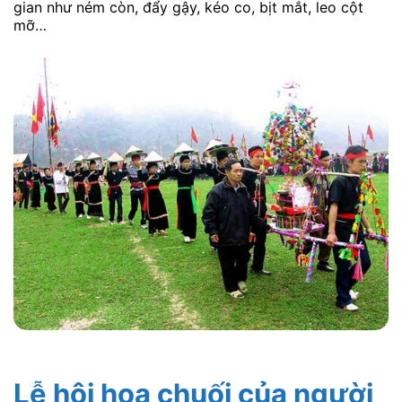
gian như ném còn, đẩy gậy, kéo co, bịt mắt, leo cột
mỡ…
Lễ hội hoa chuối của người