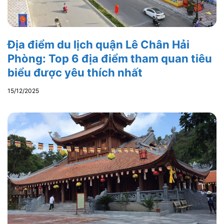
Địa điểm du lịch quận Lê Chân Hải
Phòng: Top 6 địa điểm tham quan tiêu
biểu được yêu thích nhất
15/12/2025