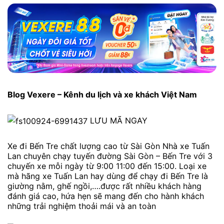
Blog Vexere – Kênh du lịch và xe khách Việt Nam
LƯU MÃ NGAY
Xe đi Bến Tre chất lượng cao từ Sài Gòn Nhà xe Tuấn
Lan chuyên chạy tuyến đường Sài Gòn – Bến Tre với 3
chuyến xe mỗi ngày từ 9:00 11:00 đến 15:00. Loại xe
mà hãng xe Tuấn Lan hay dùng để chạy đi Bến Tre là
giường nằm, ghế ngồi,….được rất nhiều khách hàng
đánh giá cao, hứa hẹn sẽ mang đến cho hành khách
những trải nghiệm thoải mái và an toàn