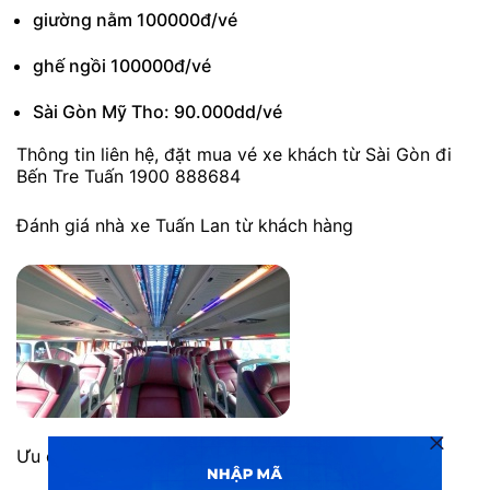
giường nằm 100000đ/vé
ghế ngồi 100000đ/vé
Sài Gòn Mỹ Tho: 90.000dd/vé
Thông tin liên hệ, đặt mua vé xe khách từ Sài Gòn đi
Bến Tre Tuấn 1900 888684
Đánh giá nhà xe Tuấn Lan từ khách hàng
Ưu điểm