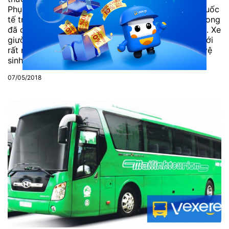
Phục vụ hàng chục triệu hành khách Việt Nam và quốc
tế trong suốt 16 năm hoạt động, xe khách Hoàng Long
đã đạt giải thưởng Sao Vàng đất Việt 3 lần liên tiếp. Xe
giường nằm cao cấp Hoàng Long liên tục cải tiến với
rất nhiều tiện ích như TV, máy lạnh, khăn lạnh, nhà vệ
sinh,…...
07/05/2018