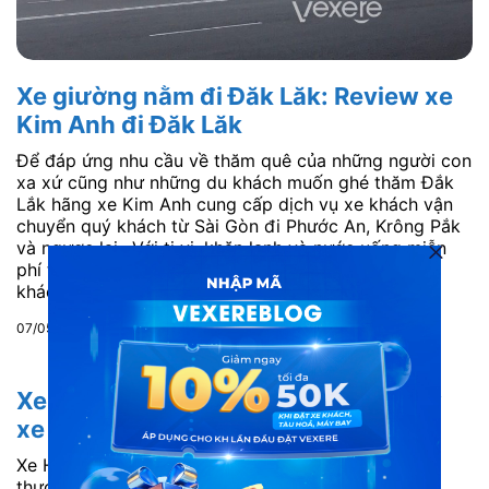
Xe giường nằm đi Đăk Lăk: Review xe
Kim Anh đi Đăk Lăk
Để đáp ứng nhu cầu về thăm quê của những người con
xa xứ cũng như những du khách muốn ghé thăm Đắk
Lắk hãng xe Kim Anh cung cấp dịch vụ xe khách vận
chuyển quý khách từ Sài Gòn đi Phước An, Krông Pắk
và ngược lại.. Với ti vi, khăn lạnh và nước uống miễn
phí trên xe, nhà xe Kim Anh sẽ mang đến cho hành
khách những phút giây thoải mái. Quý khách có...
07/05/2018
Xe giường nằm đi Quảng Trị: Review
xe Hoàng Long đi Quảng Trị
Xe Hoàng Long đi Quảng Trị là một trong những
thương hiệu xe chất lượng cao hàng đầu Việt Nam.