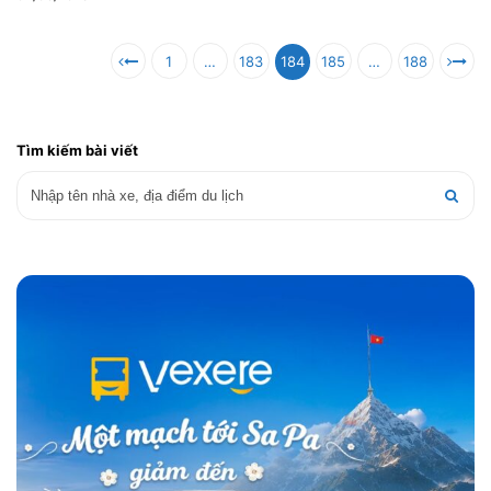
1
…
183
184
185
…
188
Tìm kiếm bài viết