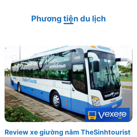
Phương tiện du lịch
Review xe giường nằm TheSinhtourist