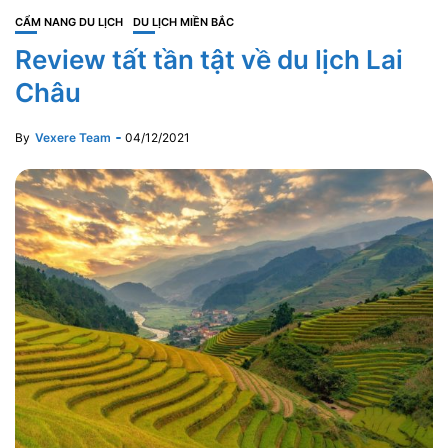
CẨM NANG DU LỊCH
DU LỊCH MIỀN BẮC
Review tất tần tật về du lịch Lai
Châu
By
Vexere Team
04/12/2021