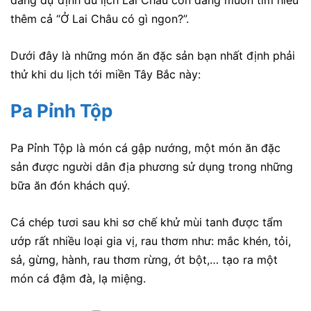
đang dự định du lịch Lai Châu còn đang muốn tìm hiểu
thêm cả “Ở Lai Châu có gì ngon?”.
Dưới đây là những món ăn đặc sản bạn nhất định phải
thử khi du lịch tới miền Tây Bắc này:
Pa Pỉnh Tộp
Pa Pỉnh Tộp là món cá gập nướng, một món ăn đặc
sản được người dân địa phương sử dụng trong những
bữa ăn đón khách quý.
Cá chép tươi sau khi sơ chế khử mùi tanh được tẩm
ướp rất nhiều loại gia vị, rau thơm như: mắc khén, tỏi,
sả, gừng, hành, rau thơm rừng, ớt bột,… tạo ra một
món cá đậm đà, lạ miệng.