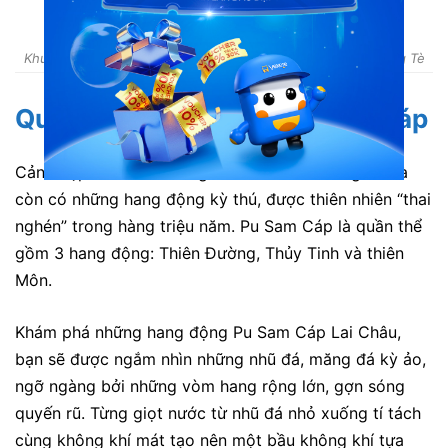
Khung cảnh Lai Châu nhìn từ Khu bảo tồn thiên nhiên Mường Tè
Quần thể hang động Pu Sam Cáp
Cảnh đẹp Lai châu không chỉ có núi non hùng vĩ mà
còn có những hang động kỳ thú, được thiên nhiên “thai
nghén” trong hàng triệu năm. Pu Sam Cáp là quần thể
gồm 3 hang động: Thiên Đường, Thủy Tinh và thiên
Môn.
Khám phá những hang động Pu Sam Cáp Lai Châu,
bạn sẽ được ngắm nhìn những nhũ đá, măng đá kỳ ảo,
ngỡ ngàng bởi những vòm hang rộng lớn, gợn sóng
quyến rũ. Từng giọt nước từ nhũ đá nhỏ xuống tí tách
cùng không khí mát tạo nên một bầu không khí tựa