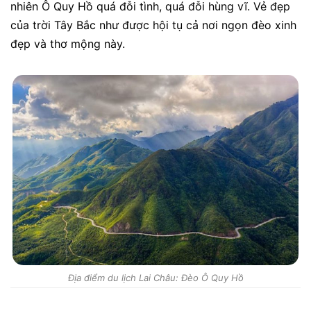
nhiên Ô Quy Hồ quá đỗi tình, quá đỗi hùng vĩ. Vẻ đẹp
của trời Tây Bắc như được hội tụ cả nơi ngọn đèo xinh
đẹp và thơ mộng này.
Địa điểm du lịch Lai Châu: Đèo Ô Quy Hồ