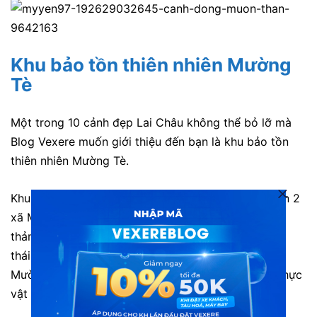
Khu bảo tồn thiên nhiên Mường
Tè
Một trong 10 cảnh đẹp Lai Châu không thể bỏ lỡ mà
Blog Vexere muốn giới thiệu đến bạn là khu bảo tồn
thiên nhiên Mường Tè.
Khu bảo tồn thiên nhiên Mường Tè nằm trên địa bàn 2
xã Mù Cả và Tà Tổng. Đây là nơi có hệ thực vật và
thảm thực vật vô cùng đa dạng, đặc biệt là hệ sinh
thái rừng. Du lịch đến với Khu bảo tồn thiên nhiên
Mường Tè Lai Châu bạn sẽ được thấy nhiều động thực
vật quý hiếm có trong danh sách đỏ!