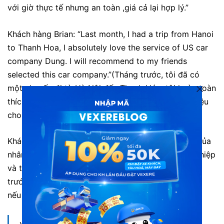
với giờ thực tế nhưng an toàn ,giá cả lại hợp lý.”
Khách hàng Brian: “Last month, I had a trip from Hanoi
to Thanh Hoa, I absolutely love the service of US car
company Dung. I will recommend to my friends
selected this car company.”(Tháng trước, tôi đã có
một chuyến đi từ Hà Nội đến Thanh Hóa, tôi hoàn toàn
thích dịch vụ của công ty Hoa Dũng. Tôi sẽ giới thiệu
cho bạn bè của tôi đã chọn công ty ô tô này.)
Khách hàng Lương: “Tôi rất thích cách nói chuyện của
nhân viên khi tôi gọi điện đặt vé. Họ rất chuyên nghiệp
và tận tình, hỏi kỹ thông tin và liên hệ nhắc nhở tôi
trước ngày khởi hành. Tôi sẽ luôn ủng hộ Hoa Dũng
nếu có nhu cầu đi từ Thanh Hóa đến Hà Nội”