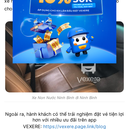
xe hơi mùi xíu nên mong nhà xe để ít hương hoa cho
cho thoải mái. Thanks”
Xe Non Nước Ninh Bình đi Ninh Bình
Ngoài ra, hành khách có thể trải nghiệm đặt vé tiện lợi
hơn với nhiều ưu đãi trên app
VEXERE:
https://vexere.page.link/blog