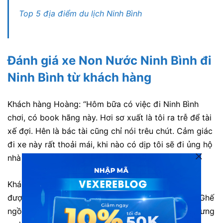
Top 5 địa điểm du lịch Ninh Bình
Đánh giá xe Non Nước Ninh Bình
đi
Ninh Bình từ khách hàng
Khách hàng
Hoàng
: “
Hôm bữa có việc đi Ninh Bình
chơi, có book hãng này. Hơi sơ xuất là tôi ra trễ để tài
xế đợi. Hên là bác tài cũng chỉ nói trêu chút. Cảm giác
đi xe này rất thoải mái, khi nào có dịp tôi sẽ đi ủng hộ
nhà xe.”
Khách hàng Kim: “Lần đầu tiên đi Ninh Bình du lịch,
được bạn bè giới thiệu nhà xe này, tôi đặt vé luôn. Ghế
ngồi tương đối thoải mái, được đưa đón tận nơi, nhưng