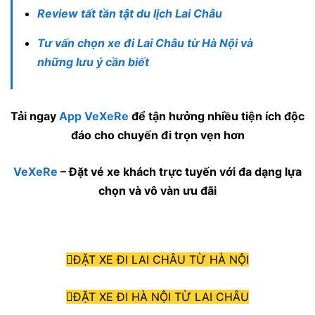
Review tất tần tật du lịch Lai Châu
Tư vấn chọn xe đi Lai Châu từ Hà Nội và
những lưu ý cần biết
Tải ngay
App VeXeRe
để tận hưởng nhiều tiện ích độc
đáo cho chuyến đi trọn vẹn hơn
VeXeRe
– Đặt vé xe khách trực tuyến với đa dạng lựa
chọn và vô vàn ưu đãi
ĐẶT XE ĐI LAI CHÂU TỪ HÀ NỘI
ĐẶT XE ĐI HÀ NỘI TỪ LAI CHÂU