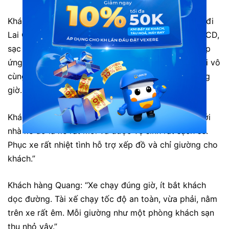
Khách hàng Minh: “Mình có đặt xe của Toàn Thắng đi
Lai Châu. Chất lượng xe quá tuyệt vời, trên xe có LCD,
sạc điện thoại và wifi miễn phí. Dịch vụ tận tình, đáp
ứng nhu cầu của khách hết sức có thể, nhân viên lại vô
cùng nhiệt tình lễ phép. Xe sạch sẽ và chạy rất đúng
giờ. Chắc chắn sẽ ủng hộ dài dài.”
Khách hàng Trang: “Ấn tượng lần đầu tiên của tôi với
nhà xe đó là xe rất mới và được vệ sinh rất sạch sẽ.
Phục xe rất nhiệt tình hỗ trợ xếp đồ và chỉ giường cho
khách.”
Khách hàng Quang: “Xe chạy đúng giờ, ít bắt khách
dọc đường. Tài xế chạy tốc độ an toàn, vừa phải, nằm
trên xe rất êm. Mỗi giường như một phòng khách sạn
thu nhỏ vậy.”