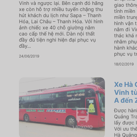
Vinh và ngược lại. Bên cạnh đó hãng
giao thôn
xe còn hỗ trợ nhiều tuyến chặng thu
tỉnh miền
hút khách du lịch như Sapa – Thanh
miền trun
Hóa, Lai Châu – Thanh Hóa. Với hình
hình vận 
ảnh chiếc xe 40 chỗ giường nằm
nằm đi Vi
cao cấp thế hệ mới. Dàn nội thất
thác khá 
đầy đủ tiện nghi hiện đại phục vụ
nhằm phục
đầy...
hành khác
phục vụ t
24/06/2019
18/02/2019
Xe Hà 
Vinh t
A đến 
Được hành
Quảng Tra
lấy được 
Với ưu th
Hà Quảng 