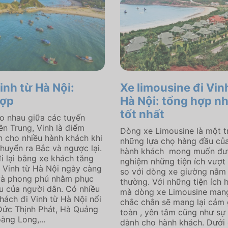
inh từ Hà Nội:
Xe limousine đi Vin
hợp
Hà Nội: tổng hợp n
tốt nhất
ao nhau giữa các tuyến
n Trung, Vinh là điểm
Dòng xe Limousine là một t
 cho nhiều hành khách khi
những lựa chọ hàng đầu củ
huyển ra Bắc và ngược lại.
hành khách mong muốn đượ
i lại bằng xe khách tăng
nghiệm những tiện ích vượt 
i Vinh từ Hà Nội ngày càng
so với dòng xe giường nằm
và phong phú nhằm phục
thường. Với những tiện ích h
u của người dân. Có nhiều
mà dòng xe Limousine mang 
hách đi Vinh từ Hà Nội nổi
chắc chắn sẽ mang lại cảm 
 Đức Thịnh Phát, Hà Quảng
toàn , yên tâm cũng như sự 
àng Long,...
dành cho hành khách. Dưới 