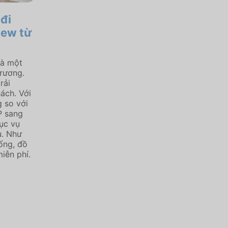
đi
iew từ
là một
trương.
rải
ách. Với
 so với
P sang
ục vụ
u. Như
ống, đồ
miễn phí.