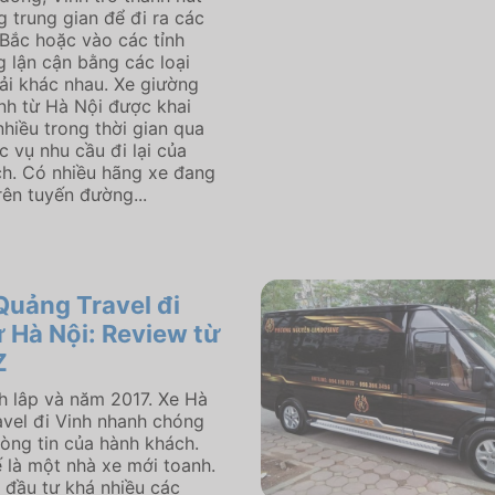
g trung gian để đi ra các
 Bắc hoặc vào các tỉnh
g lận cận bằng các loại
tải khác nhau. Xe giường
nh từ Hà Nội được khai
nhiều trong thời gian qua
 vụ nhu cầu đi lại của
h. Có nhiều hãng xe đang
rên tuyến đường...
Quảng Travel đi
ừ Hà Nội: Review từ
Z
 lâp và năm 2017. Xe Hà
vel đi Vinh nhanh chóng
lòng tin của hành khách.
ế là một nhà xe mới toanh.
đầu tư khá nhiều các