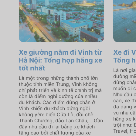
Xe giường nằm đi Vinh từ
Xe đi V
Hà Nội: Tổng hợp hãng xe
Tổng 
tốt nhất
Là nơi gi
đường miề
Là một trong những thành phố lớn
dừng chân
thuộc tỉnh miền Trung, Vinh không
muốn di c
chỉ phát triển về kinh tế chính trị mà
Nhu cầu đ
còn là điểm nghỉ dưỡng của nhiều
cao, xe đ
du khách. Các điểm dừng chân ở
đa dạng 
Vinh khiến du khách đứng ngồi
vụ nhu cầ
không yên: biển Cửa Lò, đồi chè
hãng xe k
Thanh Chương, đảo Lan Châu,… Gần
trội như:
đây nhu cầu đi lại bằng xe khách
Travel, Ho
tăng cao bởi chất lượng của xe