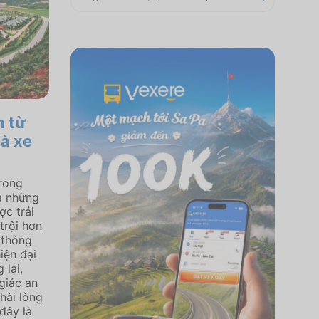
h từ
hà xe
rong
a những
c trải
trội hơn
 thông
iện đại
lại,
giác an
hài lòng
đây là