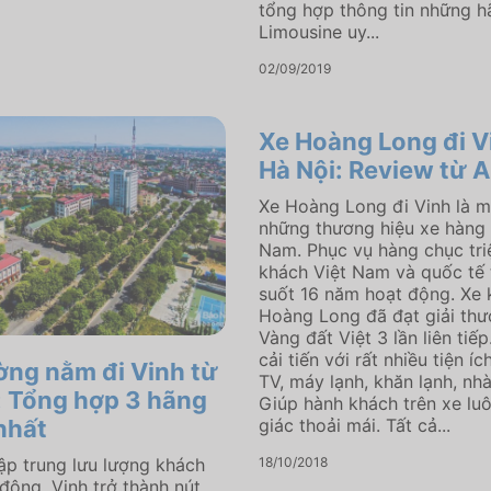
tổng hợp thông tin những h
Limousine uy...
02/09/2019
Xe Hoàng Long đi V
Hà Nội: Review từ A
Xe Hoàng Long đi Vinh là m
những thương hiệu xe hàng 
Nam. Phục vụ hàng chục tri
khách Việt Nam và quốc tế 
suốt 16 năm hoạt động. Xe
Hoàng Long đã đạt giải th
Vàng đất Việt 3 lần liên tiếp
cải tiến với rất nhiều tiện íc
ờng nằm đi Vinh từ
TV, máy lạnh, khăn lạnh, nhà
: Tổng hợp 3 hãng
Giúp hành khách trên xe lu
 nhất
giác thoải mái. Tất cả...
ập trung lưu lượng khách
18/10/2018
 đông, Vinh trở thành nút