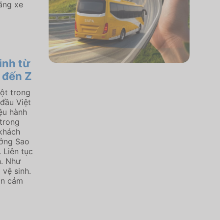
ãng xe
inh từ
 đến Z
ột trong
đầu Việt
ệu hành
trong
 khách
ưởng Sao
. Liên tục
h. Như
 vệ sinh.
ôn cảm