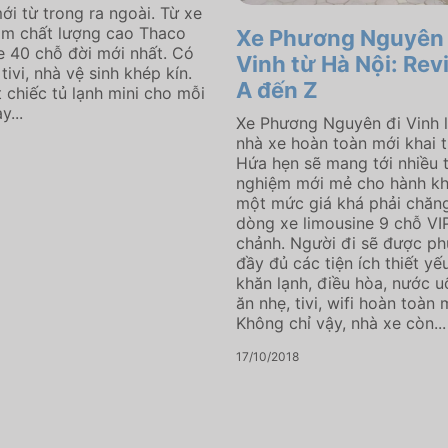
ới từ trong ra ngoài. Từ xe
ằm chất lượng cao Thaco
Xe Phương Nguyên 
 40 chỗ đời mới nhất. Có
Vinh từ Hà Nội: Rev
tivi, nhà vệ sinh khép kín.
A đến Z
 chiếc tủ lạnh mini cho mỗi
y...
Xe Phương Nguyên đi Vinh 
nhà xe hoàn toàn mới khai 
Hứa hẹn sẽ mang tới nhiều t
nghiệm mới mẻ cho hành kh
một mức giá khá phải chăng
dòng xe limousine 9 chỗ VI
chảnh. Người đi sẽ được ph
đầy đủ các tiện ích thiết yế
khăn lạnh, điều hòa, nước u
ăn nhẹ, tivi, wifi hoàn toàn 
Không chỉ vậy, nhà xe còn...
17/10/2018