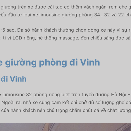
i giường trên xe được cải tạo có thêm vách ngăn, rèm che
yếu đầu tư loại xe limousine giường phòng 34 , 32 và 22 c
 sao. Đa số hành khách thường chọn dòng xe này vì sự riên
ư: ti vi LCD riêng, hệ thống massage, đèn chiếu sáng đọc s
e giường phòng đi Vinh
đi Vinh
Limousine 32 phòng riêng biệt trên tuyến đường Hà Nội –
rí. Ngoài ra, nhà xe cũng cam kết chỉ chở đủ số lượng ghế 
i của hành khách nên chú trọng chăm chút cả về chất lượn