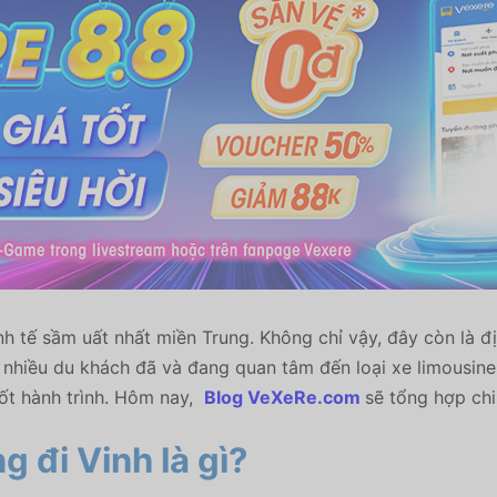
h tế sầm uất nhất miền Trung. Không chỉ vậy, đây còn là đị
nhiều du khách đã và đang quan tâm đến loại xe limousine 
uốt hành trình. Hôm nay,
Blog VeXeRe.com
sẽ tổng hợp chi
 đi Vinh là gì?