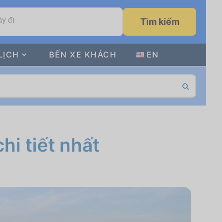
y đi
Tìm kiếm
LỊCH
BẾN XE KHÁCH
EN
hi tiết nhất