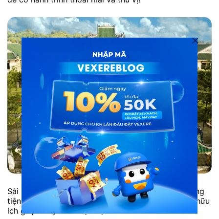
Sài Gòn đi Biên Hoà bao nhiêu tiếng? – Gơi ý phương
tiện di chuyển phù hợp, thời gian đi và những mẹo hữu
ích giúp chuyến đi trọn vẹn!