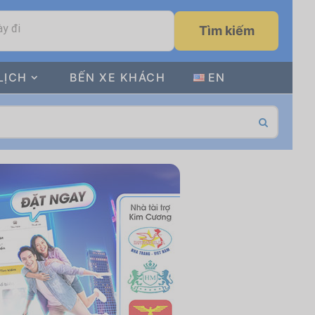
y đi
Tìm kiếm
LỊCH
BẾN XE KHÁCH
EN