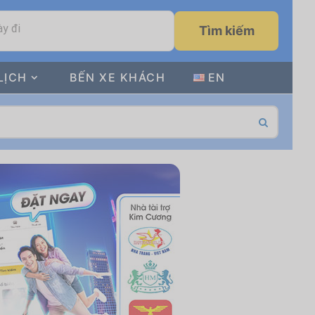
y đi
Tìm kiếm
LỊCH
BẾN XE KHÁCH
EN