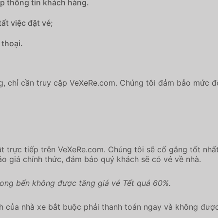
p thông tin khách hàng.
ất việc đặt vé;
thoại.
g, chỉ cần truy cập VeXeRe.com. Chúng tôi đảm bảo mức độ 
ật trực tiếp trên VeXeRe.com. Chúng tôi sẽ cố gắng tốt nhấ
báo giá chính thức, đảm bảo quý khách sẽ có vé về nhà.
rong bến không được tăng giá vé Tết quá 60%.
ịnh của nhà xe bắt buộc phải thanh toán ngay và không đư