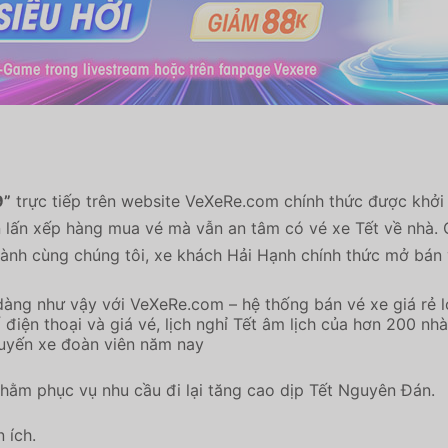
9”
trực tiếp trên website VeXeRe.com chính thức được khở
chen lấn xếp hàng mua vé mà vẫn an tâm có vé xe Tết về nhà
nh cùng chúng tôi, xe khách Hải Hạnh chính thức mở bán 
dàng như vậy với VeXeRe.com – hệ thống bán vé xe giá rẻ lớ
, số điện thoại và giá vé, lịch nghỉ Tết âm lịch của hơn 200 
uyến xe đoàn viên năm nay
hằm phục vụ nhu cầu đi lại tăng cao dịp Tết Nguyên Đán.
 ích.