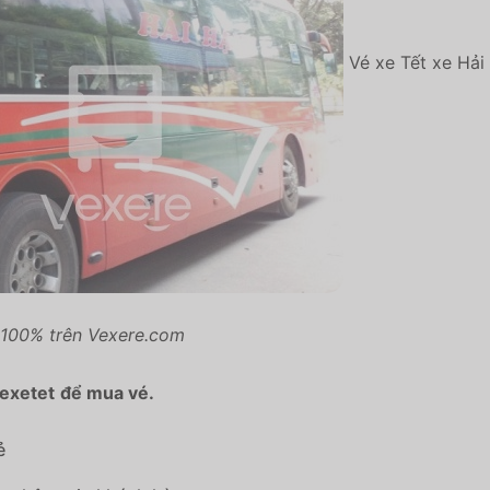
Vé xe Tết xe Hải
ỗ 100% trên Vexere.com
exetet
để mua vé.
ẻ