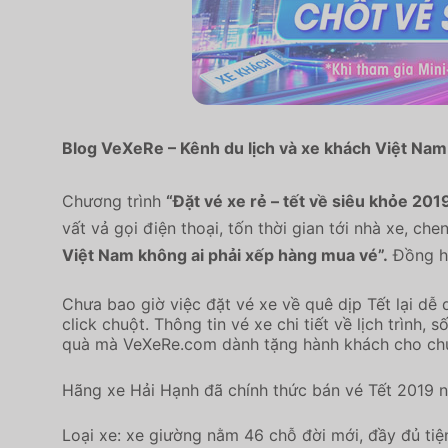
Blog VeXeRe – Kênh du lịch và xe khách Việt Nam
Chương trình
“Đặt vé xe rẻ – tết về siêu khỏe 201
vất vả gọi điện thoại, tốn thời gian tới nhà xe, 
Việt Nam không ai phải xếp hàng mua vé”.
Đồng hà
Chưa bao giờ việc đặt vé xe về quê dịp Tết lại dễ 
click chuột. Thông tin vé xe chi tiết về lịch trình
quà mà VeXeRe.com dành tặng hành khách cho ch
Hãng xe Hải Hạnh đã chính thức bán vé Tết 2019 n
Loại xe: xe giường nằm 46 chỗ đời mới, đầy đủ tiện