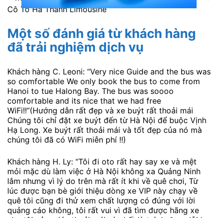
Cô Tô Hà Thành Limousine
Một số đánh giá từ khách hàng
đã trải nghiệm dịch vụ
Khách hàng C. Leoni: “Very nice Guide and the bus was
so comfortable We only book the bus to come from
Hanoi to tue Halong Bay. The bus was soooo
comfortable and its nice that we had free
WiFi!!”(Hướng dẫn rất đẹp và xe buýt rất thoải mái
Chúng tôi chỉ đặt xe buýt đến từ Hà Nội để buộc Vịnh
Hạ Long. Xe buýt rất thoải mái và tốt đẹp của nó mà
chúng tôi đã có WiFi miễn phí !!)
Khách hàng H. Ly: “Tôi đi oto rất hay say xe và mệt
mỏi mặc dù làm việc ở Hà Nội không xa Quảng Ninh
lắm nhưng vì lý do trên mà rất ít khi về quê chơi, Từ
lúc được bạn bè giới thiệu dòng xe VIP này chạy về
quê tôi cũng đi thử xem chất lượng có đúng với lời
quảng cáo không, tôi rất vui vì đã tìm được hãng xe