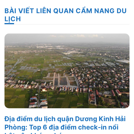
BÀI VIẾT LIÊN QUAN CẨM NANG DU
LỊCH
Địa điểm du lịch quận Dương Kinh Hải
Phòng: Top 6 địa điểm check-in nổi