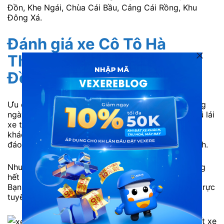
Đồn, Khe Ngái, Chùa Cái Bầu, Cảng Cái Rồng, Khu
Đông Xá.
Đánh giá xe Cô Tô Hà
Thành Limousine đi Vân
Đồn từ Hà Nội
Ưu điểm: Xe xuất phát đúng khung giờ cố định hàng
ngày. Cơ sở vật chất trên xe luôn đảm bảo. Đội ngũ lái
xe tận tâm, mang đến hành trình an toàn cho hành
khách. Nhân viên phục vụ luôn hỗ trợ hết mình, chu
đáo, luôn giải đáp thắc mắc của khách hàng tận tình.
Nhược điểm: Số lượng hành khách đông nên thường
hết vé sớm vào các ngày cuối tuần hoặc cao điểm.
Bạn nên liên hệ tổng đài 1900888684 hoặc đặt vé trực
tuyến trước để tránh hết vé.
Nội thất xe