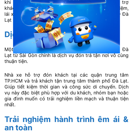
khi lên xe. Nhân viên đều hướng dẫn chu đáo, hỗ trợ
khách hàng tận tình. Đội ngũ tài xế giàu kinh nghiệm,
lái xe an toàn. Đảm bảo hành trình xe VIP Sài Gòn – Đà
Lạt diễn ra êm ái, đúng giờ và đầy thoải mái.
Dịch vụ đón trả tận nơi tiện lợi
Một điểm cộng lớn của xe Điền Linh Limousine đi Đà
Lạt từ Sài Gòn chính là dịch vụ đón trả tận nơi vô cùng
thuận tiện.
Nhà xe hỗ trợ đón khách tại các quận trung tâm
TP.HCM và trả khách tận trung tâm thành phố Đà Lạt.
Giúp tiết kiệm thời gian và công sức di chuyển. Dịch
vụ này đặc biệt phù hợp với du khách, nhóm bạn hoặc
gia đình muốn có trải nghiệm liền mạch và thuận tiện
nhất.
Trải nghiệm hành trình êm ái &
an toàn