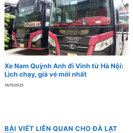
Xe Nam Quỳnh Anh đi Vinh từ Hà Nội:
Lịch chạy, giá vé mới nhất
16/10/2025
BÀI VIẾT LIÊN QUAN CHO ĐÀ LẠT