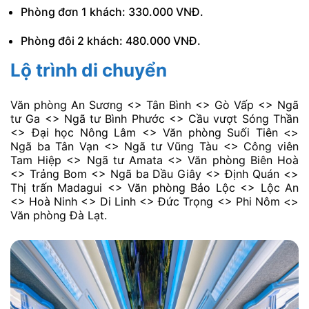
Phòng đơn 1 khách: 330.000 VNĐ.
Phòng đôi 2 khách: 480.000 VNĐ.
Lộ trình di chuyển
Văn phòng An Sương <> Tân Bình <> Gò Vấp <> Ngã
tư Ga <> Ngã tư Bình Phước <> Cầu vượt Sóng Thần
<> Đại học Nông Lâm <> Văn phòng Suối Tiên <>
Ngã ba Tân Vạn <> Ngã tư Vũng Tàu <> Công viên
Tam Hiệp <> Ngã tư Amata <> Văn phòng Biên Hoà
<> Trảng Bom <> Ngã ba Dầu Giây <> Định Quán <>
Thị trấn Madagui <> Văn phòng Bảo Lộc <> Lộc An
<> Hoà Ninh <> Di Linh <> Đức Trọng <> Phi Nôm <>
Văn phòng Đà Lạt.