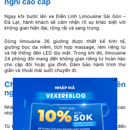
nghi cao cấp
Ngay khi bước lên xe Điền Linh Limousine Sài Gòn –
Đà Lạt, hành khách sẽ cảm nhận rõ sự khác biệt với
không gian hiện đại, rộng rãi và sang trọng.
Dòng limousine 36 giường được thiết kế tinh tế,
giường bọc da mềm, tích hợp massage, rèm riêng tư
và hệ thống đèn LED dịu mắt. Trong khi đó, limousine
24 phòng đôi mang đến không gian riêng tư hoàn hảo
cho cặp đôi hoặc gia đình. Đảm bảo hành trình thư
giãn và thoải mái suốt chuyến đi.
Chất lượng dịch vụ chuyên
nghiệp và tận tâm
Nhà xe Điền Linh Limousine luôn được đánh giá cao
nhờ phong cách phục vụ tận tâm và chuyên nghiệp.
Từ khâu đặt vé xe Điền Linh Limousine online cho đến