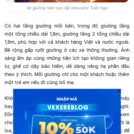
Xe giường nằm cao cấp limousine Tuấn Nga
Có hai tầng giường mỗi bên, trong đó giường tầng
một tổng chiều dài 1,8m, giường tầng 2 tổng chiều dài
1,9m, phù hợp với cả khách hàng Việt và nước ngoài.
Bề rộng gấp rưỡi giường ở các xe thông thường. Ánh
sáng ấm áp cùng những tiện ích tạo không gian riêng
tư, ghế có dây bảo hiểm, dễ dàng nâng hạ phần đầu
theo ý thích. Mỗi giường chỉ cho một khách hoặc thêm
một trẻ em nếu đi cùng bố mẹ.
Không gian bên trong mỗi giường đầy đủ như trên máy
bay từ tivi, nước uống, đồng hồ, ánh sáng tiện nghi.
Đồng hồ ngay phía trên tivi, mỗi người tùy chọn xem
chương trình mà mình yêu thích. Phía trên đầu người là
loa, khe điều hòa và đèn tùy chỉnh. Bàn ăn nhẹ hoặc để