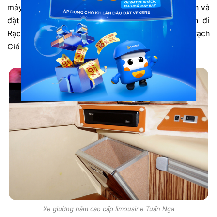
máy tính làm việc.Bạn có thể dễ dàng xem thông tin và
đặt vé nhanh chóng
vé xe Tuấn Nga từ Sài Gòn đi
Rạch Giá
và chiều ngược lại
vé xe Tuấn Nga từ Rạch
Giá đi Sài Gòn trên VeXeRe.com
.
Xe giường nằm cao cấp limousine Tuấn Nga