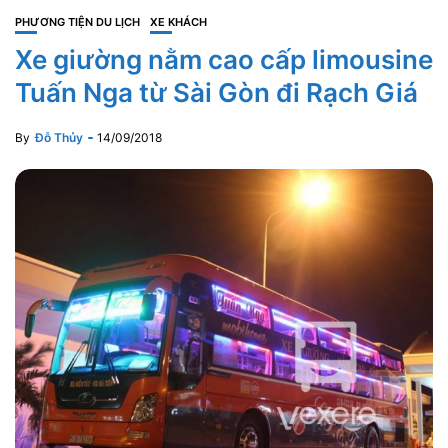
PHƯƠNG TIỆN DU LỊCH
XE KHÁCH
Xe giường nằm cao cấp limousine
Tuấn Nga từ Sài Gòn đi Rạch Giá
By
Đỗ Thủy
14/09/2018