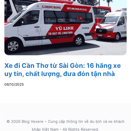
Xe đi Cần Thơ từ Sài Gòn: 16 hãng xe
uy tín, chất lượng, đưa đón tận nhà
06/10/2025
© 2026 Blog Vexere – Cung cấp thông tin về du lịch và xe khách
khắp Việt Nam - All Rights Reserved.