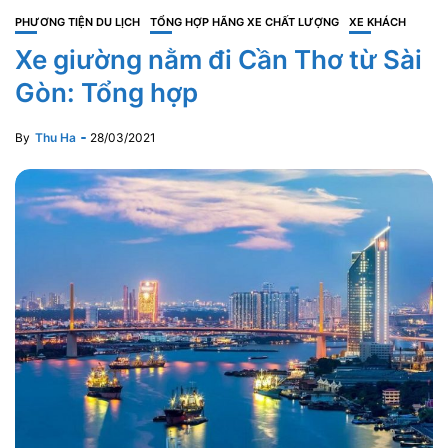
PHƯƠNG TIỆN DU LỊCH
TỔNG HỢP HÃNG XE CHẤT LƯỢNG
XE KHÁCH
Xe giường nằm đi Cần Thơ từ Sài
Gòn: Tổng hợp
By
Thu Ha
28/03/2021