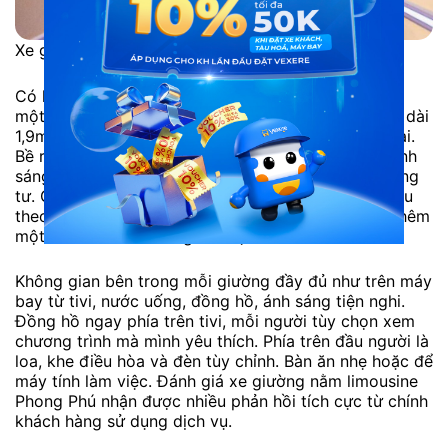
Xe giường nằm limousine Phong Phú
Có hai tầng giường mỗi bên, trong đó giường tầng
một tổng chiều dài 1,8m. Giường tầng 2 tổng chiều dài
1,9m, phù hợp với cả khách hàng Việt và nước ngoài.
Bề rộng gấp rưỡi giường ở các xe thông thường. Ánh
sáng ấm áp cùng những tiện ích tạo không gian riêng
tư. Ghế có dây bảo hiểm, dễ dàng nâng hạ phần đầu
theo ý thích. Mỗi giường chỉ cho một khách hoặc thêm
một trẻ em nếu đi cùng bố mẹ.
Không gian bên trong mỗi giường đầy đủ như trên máy
bay từ tivi, nước uống, đồng hồ, ánh sáng tiện nghi.
Đồng hồ ngay phía trên tivi, mỗi người tùy chọn xem
chương trình mà mình yêu thích. Phía trên đầu người là
loa, khe điều hòa và đèn tùy chỉnh. Bàn ăn nhẹ hoặc để
máy tính làm việc. Đánh giá xe giường nằm limousine
Phong Phú nhận được nhiều phản hồi tích cực từ chính
khách hàng sử dụng dịch vụ.