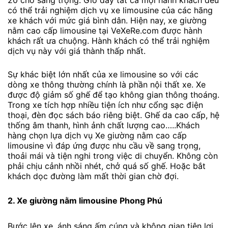
20 chỗ sang trọng. Giờ đây tất cả mọi hành khách đều
có thể trải nghiệm dịch vụ xe limousine của các hãng
xe khách với mức giá bình dân. Hiện nay, xe giường
nằm cao cấp limousine tại VeXeRe.com được hành
khách rất ưa chuộng. Hành khách có thể trải nghiệm
dịch vụ này với giá thành thấp nhất.
Sự khác biệt lớn nhất của xe limousine so với các
dòng xe thông thường chính là phần nội thất xe. Xe
được độ giảm số ghế để tạo không gian thông thoáng.
Trong xe tích hợp nhiều tiện ích như cổng sạc điện
thoại, đèn đọc sách báo riêng biệt. Ghế da cao cấp, hệ
thống âm thanh, hình ảnh chất lượng cao…..Khách
hàng chọn lựa dịch vụ Xe giường nằm cao cấp
limousine vì đáp ứng được nhu cầu về sang trọng,
thoải mái và tiện nghi trong việc di chuyển. Không còn
phải chịu cảnh nhồi nhét, chở quá số ghế. Hoặc bắt
khách dọc đường làm mất thời gian chờ đợi.
2. Xe giường nằm limousine Phong Phú
Bước lên xe, ánh sáng ấm cúng và không gian tiện lợi