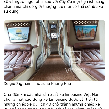
xế và người ngồi phía sau với đầy đủ mọi tiện ích sang
chảnh mà chỉ có giới thượng lưu mới có thể sở hữu và
sử dụng.
Xe giường nằm limousine Phong Phú
Cho đến khi các nhà sản xuất xe limousine Việt Nam
cho ra mắt các dòng xe Limousine được cải tiến từ
những chiếc xe du lịch 40 chỗ thành những chiếc xe