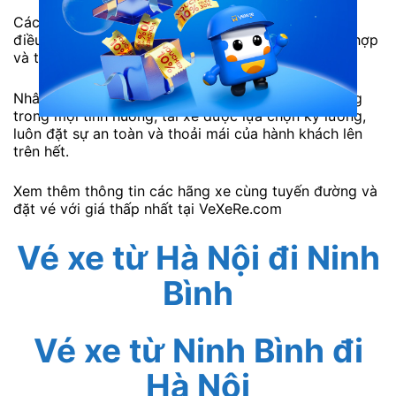
Các ghế ngồi được thiết kế trượt ngã bằng các nút
điều chỉnh, hành khách có thể lựa chọn tư thế phù hợp
và thoải mái nhất một cách dễ dàng, nhanh chóng.
Nhân viên phục vụ luôn nhiệt tình hỗ trợ khách hàng
trong mọi tình huống, tài xế được lựa chọn kỹ lưỡng,
luôn đặt sự an toàn và thoải mái của hành khách lên
trên hết.
Xem thêm thông tin các hãng xe cùng tuyến đường và
đặt vé với giá thấp nhất tại VeXeRe.com
Vé xe từ Hà Nội đi Ninh
Bình
Vé xe từ Ninh Bình đi
Hà Nội