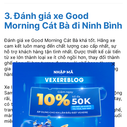
3. Đánh giá xe Good
Morning Cát Bà đi Ninh Bình
Đánh giá xe Good Morning Cát Bà khá tốt. Hãng xe
cam kết luôn mang đến chất lượng cao cấp nhất, sự
hỗ trợ khách hàng tận tình nhất. Được thiết kế cải tiến
từ xe lớn thành loại xe ít chỗ ngồi hơn, thay đổi thành
ghế rộng rãi hơn tương đương với ghế hạng thương
gia của các hãng hàng không, phù hợp cho cả những
hành khách to cao.
Xe là dòng xe Eco 34 ghế có thiết kế cải tiến từ xe
Samco Felix 35 chỗ thông thường tạo không gian rộng
rãi, kích thước ghế lớn. Các ghế giữa xe có chỗ để tay,
có thể ngả từ 10~45 độ tùy theo nhu cầu. Trên xe
trang bị Wifi, cổng sạc USB ngay gần tại vị trí các ghế,
màn hình cỡ lớn LED 21 inches và khăn lạnh, nước suối
miễn phí.