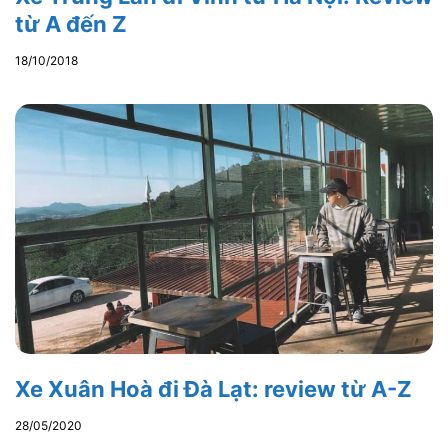
từ A đến Z
18/10/2018
Xe Xuân Hoà đi Đà Lạt: review từ A-Z
28/05/2020