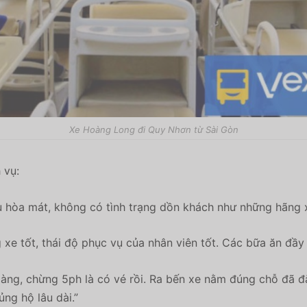
Xe Hoàng Long đi Quy Nhơn từ Sài Gòn
 vụ:
ều hòa mát, không có tình trạng dồn khách như những hãng x
xe tốt, thái độ phục vụ của nhân viên tốt. Các bữa ăn đầy 
àng, chừng 5ph là có vé rồi. Ra bến xe nằm đúng chỗ đã đ
ủng hộ lâu dài.”