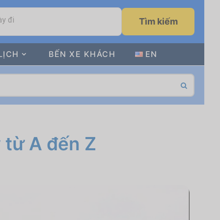
y đi
Tìm kiếm
LỊCH
BẾN XE KHÁCH
EN
 từ A đến Z