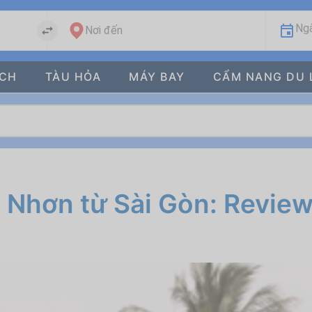
Ngà
Nơi đến
ÁCH
TÀU HỎA
MÁY BAY
CẨM NANG DU 
 Nhơn từ Sài Gòn: Review