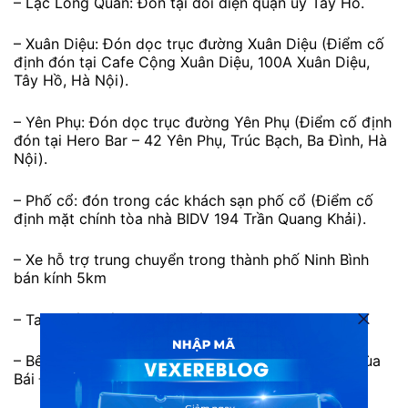
– Lạc Long Quân: Đón tại đối diện quận ủy Tây Hồ.
– Xuân Diệu: Đón dọc trục đường Xuân Diệu (Điểm cố
định đón tại Cafe Cộng Xuân Diệu, 100A Xuân Diệu,
Tây Hồ, Hà Nội).
– Yên Phụ: Đón dọc trục đường Yên Phụ (Điểm cố định
đón tại Hero Bar – 42 Yên Phụ, Trúc Bạch, Ba Đình, Hà
Nội).
– Phố cổ: đón trong các khách sạn phố cổ (Điểm cố
định mặt chính tòa nhà BIDV 194 Trần Quang Khải).
– Xe hỗ trợ trung chuyển trong thành phố Ninh Bình
bán kính 5km
– Tam Cốc: Bến đò Tam Cốc Tràng An
– Bến đò Tràng An Bái Đính: Bãi Đỗ xe điện gần Chùa
Bái Đính