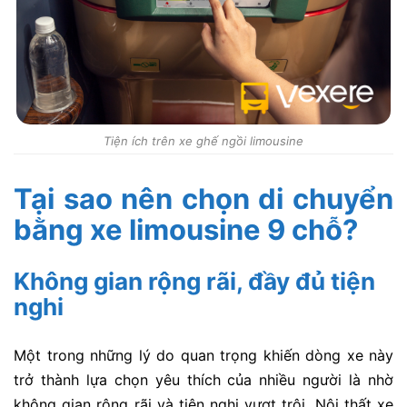
Tiện ích trên xe ghế ngồi limousine
Tại sao nên chọn di chuyển
bằng xe limousine 9 chỗ?
Không gian rộng rãi, đầy đủ tiện
nghi
Một trong những lý do quan trọng khiến dòng xe này
t
rở thành lựa chọn yêu thích của nhiều người là nhờ
không gian rộng rãi và tiện nghi vượt trội
. Nội thất xe