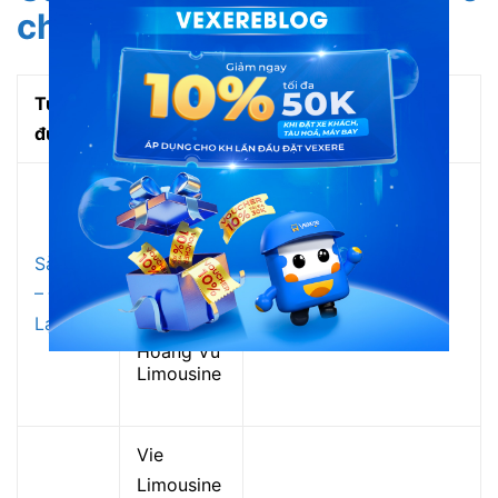
chỗ phổ biến tại Vexere
Tuyến
Hãng xe
Giá vé tham khảo
đường
phổ biến
LH Minh
Trí
Limousine
Sài Gòn
Bến Tre
– Đà
Từ 350.000 VNĐ
Limousine
Lạt
Hoàng Vũ
Limousine
Vie
Limousine