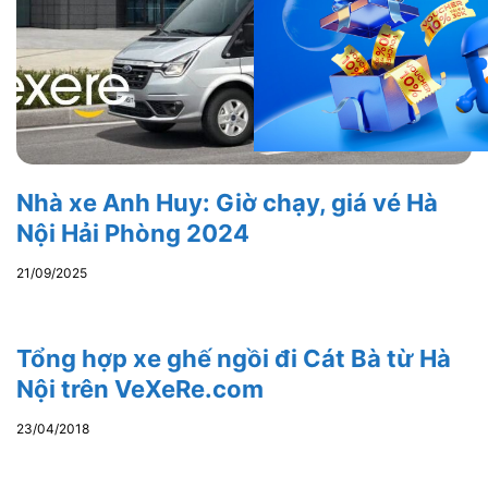
Nhà xe Anh Huy: Giờ chạy, giá vé Hà
Nội Hải Phòng 2024
21/09/2025
Tổng hợp xe ghế ngồi đi Cát Bà từ Hà
Nội trên VeXeRe.com
23/04/2018