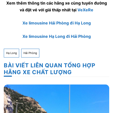
Xem thêm thông tin các hãng xe cùng tuyến đường
và đặt vé với giá thấp nhất tại
VeXeRe
Xe limousine Hải Phòng đi Hạ Long
Xe limousine Hạ Long đi Hải Phòng
Hạ Long
Hải Phòng
BÀI VIẾT LIÊN QUAN TỔNG HỢP
HÃNG XE CHẤT LƯỢNG