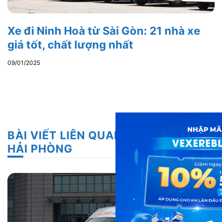
Xe đi Ninh Hoà từ Sài Gòn: 21 nhà xe
giá tốt, chất lượng nhất
09/01/2025
BÀI VIẾT LIÊN QUAN CHO HẠ LONG,
HẢI PHÒNG