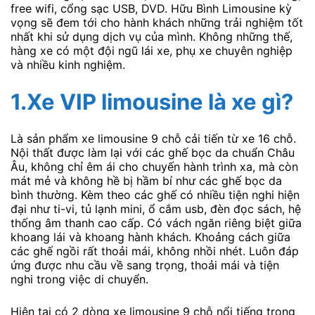
free wifi, cổng sạc USB, DVD. Hữu Bình Limousine kỳ
vọng sẽ đem tới cho hành khách những trải nghiệm tốt
nhất khi sử dụng dịch vụ của mình. Không những thế,
hàng xe có một đội ngũ lái xe, phụ xe chuyên nghiệp
và nhiều kinh nghiệm.
1.
Xe VIP limousine
là xe gì?
Là sản phẩm xe limousine 9 chỗ cải tiến từ xe 16 chỗ.
Nội thất được làm lại với các ghế bọc da chuẩn Châu
Âu, không chỉ êm ái cho chuyến hành trình xa, mà còn
mát mẻ và không hề bị hầm bí như các ghế bọc da
bình thường. Kèm theo các ghế có nhiều tiện nghi hiện
đại như ti-vi, tủ lạnh mini, ổ cắm usb, đèn đọc sách, hệ
thống âm thanh cao cấp. Có vách ngăn riêng biệt giữa
khoang lái và khoang hành khách. Khoảng cách giữa
các ghế ngồi rất thoải mái, không nhồi nhét. Luôn đáp
ứng được nhu cầu về sang trọng, thoải mái và tiện
nghi trong việc di chuyển.
Hiện tại có 2 dòng xe limousine 9 chỗ nổi tiếng trong