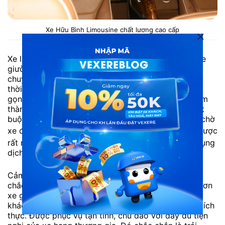
Xe Hữu Bình Limousine chất lương cao cấp
Xe limousine với kích thước nhỏ gọn hơn các loại xe
giường nằm trên thị trường. Nhờ đó thời gian di
chuyển sẽ nhanh hơn, dễ dàng hơn. Tiết kiệm được
thời gian cho hành khách. Cũng với kích thước nhỏ
gọn, dễ dàng chạy các tuyến đường trong trung tâm
thành phố đón khách. Hành khách không còn bị bắt
buộc ra bến xe để đi, chỉ cần đặt vé trực tuyến và chờ
xe đến đón.
Đánh giá xe limousine Hữu Bình
nhận được
rất nhiều phản hồi tích cực từ các khách hàng sử dụng
dịch vụ
Cảm xúc khi khách hàng trải nghiệm chuyến xe VIP
chắc chắn khá mới mẻ. Dù với giá thành chỉ nhỉnh hơn
xe giường nằm chừng vài chục nghìn, nhưng hành
khách được trải nghiệm không gian xe hạng sang đích
thực. Được phục vụ tận tình, chu đáo với đầy đủ tiện