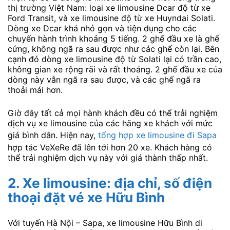
thị trường Việt Nam: loại xe limousine Dcar độ từ xe
Ford Transit, và xe limousine độ từ xe Huyndai Solati.
Dòng xe Dcar khá nhỏ gọn và tiện dụng cho các
chuyến hành trình khoảng 5 tiếng. 2 ghế đầu xe là ghế
cứng, không ngã ra sau được như các ghế còn lại. Bên
cạnh đó dòng xe limousine độ từ Solati lại có trần cao,
không gian xe rộng rãi và rất thoáng. 2 ghế đầu xe của
dòng này vẫn ngã ra sau được, và các ghế ngã ra
thoải mái hơn.
Giờ đây tất cả mọi hành khách đều có thể trải nghiệm
dịch vụ xe limousine của các hãng xe khách với mức
giá bình dân. Hiện nay,
tổng hợp xe limousine đi Sapa
hợp tác VeXeRe đã lên tới hơn 20 xe. Khách hàng có
thể trải nghiệm dịch vụ này với giá thành thấp nhất.
2. Xe limousine:
địa chỉ, số điện
thoại đặt vé xe Hữu Bình
Với tuyến Hà Nội – Sapa, xe limousine Hữu Bình di