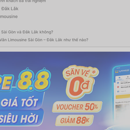
nh khách đã trải nghiệm
i Đắk Lắk
imousine
i Sài Gòn và Đắk Lắk không?
Vân Limousine Sài Gòn – Đắk Lắk như thế nào?