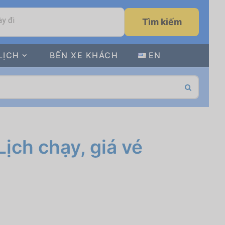
y đi
Tìm kiếm
LỊCH
BẾN XE KHÁCH
EN
ịch chạy, giá vé