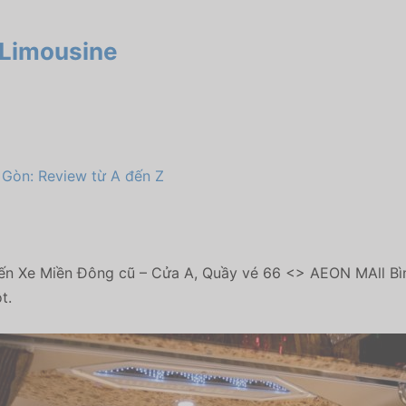
 Limousine
 Gòn: Review từ A đến Z
ến Xe Miền Đông cũ – Cửa A, Quầy vé 66 <> AEON MAll B
t.