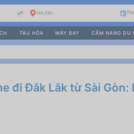
Ngà
Nơi đến
ÁCH
TÀU HỎA
MÁY BAY
CẨM NANG DU 
 đi Đắk Lắk từ Sài Gòn: L