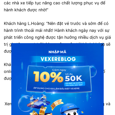
các nhà xe tiếp tục nâng cao chất lượng phục vụ để
hành khách được nhờ!”
Khách hàng L.Hoàng: “Nên đặt vé trước và sớm để có
hành trình thoải mái nhất! Hành khách ngày nay với sự
phát triển công nghệ được tận hưởng nhiều dịch vụ giá
trị gia tăng vượt trội. Mong rằng sắp tới hành khách sẽ
được đặt vé và chọn chỗ như đi máy bay”
Khách hàng Trà: “Phục vụ rất rốt . Nhưng khi đổi vé
online ra vé giấy thì chỗ ngồi đặt trước bị đổi, sự cố
được giải quyết rất nhanh chóng.”
Xem thêm thông tin các hãng xe cùng tuyến đường và
đặt vé với giá thấp nhất tại VeXeRe.com